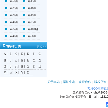
年50期
年13期
年25期
年18期
年26期
年19期
年46期
年23期
年72期
年100期
年40期
年60期
首字母分类
更多>>
A
|
B
|
C
|
D
|
E
|
F
|
G
H
|
I
|
J
|
K
|
L
|
M
|
N
O
|
P
|
Q
|
R
|
S
|
T
|
U
V
|
W
|
X
|
Y
|
Z
|
关于本站
|
帮助中心
|
欢迎合作
|
版权所有
万维QQ投稿交
版权所有
Copyright@2009
纯自助论文投稿平台 E-mail：1121090