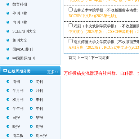
中文核心（2023年版）, AMI扩展（2022版）,
教育科研
吉林艺术学院学报（不收版面费审稿费
停刊刊物
RCCSE(中文B+)(2023第七版),
内刊刊物
戏剧（中央戏剧学院学报）（不收版面
SCI/E期刊大全
中文核心（2023年版）, CSSCI来源期刊（202
集刊大全
南京师范大学文学院学报（不收版面费
AMI入库（2022版）, RCCSE(中文B+)(202
国内SCI期刊
首页 上一页 1
下一页
尾页
中国国际期刊
出版周期分类
更多>>
万维投稿交流群现有社科群、自科群、
周刊
旬刊
半月刊
月刊
双月刊
季刊
半年刊
年刊
日报
早报
晚报
周报
周二报
周三报