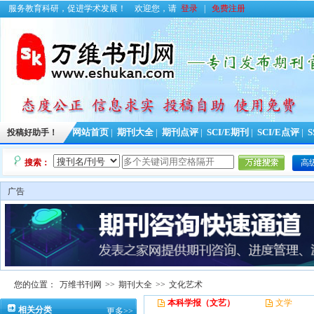
服务教育科研，促进学术发展！
欢迎您，请
登录
|
免费注册
投稿好助手！
网站首页
|
期刊大全
|
期刊点评
|
SCI/E期刊
|
SCI/E点评
|
S
搜索：
高
广告
您的位置：
万维书刊网
>>
期刊大全
>>
文化艺术
本科学报（文艺）
文学
相关分类
更多>>