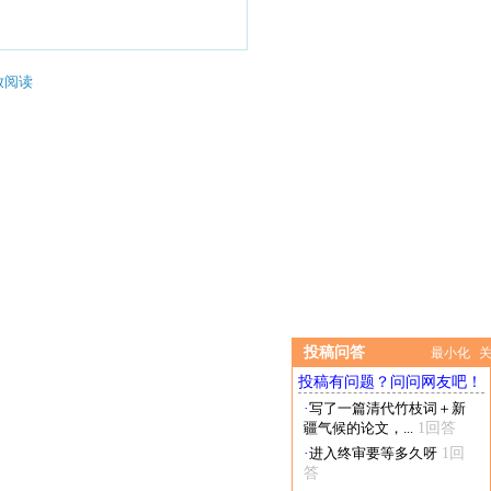
放阅读
投稿问答
最小化
投稿有问题？问问网友吧！
·
写了一篇清代竹枝词＋新
疆气候的论文，...
1回答
·
进入终审要等多久呀
1回
答