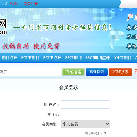
您，请
登录
|
免费注册
|
期刊点评
|
SCI/E期刊
|
SCI/E点评
|
SSCI期刊
|
SSCI期刊点评
|
AHCI期刊
|
高级搜索
SCI/E搜索
会员登录
用 户 名：
密 码：
会员类型：
忘记密码了？