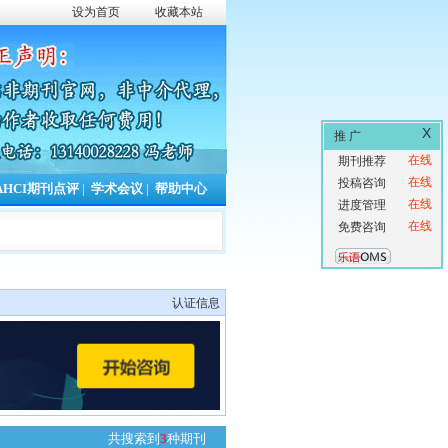
设为首页
收藏本站
X
推 广
在线
期刊推荐
在线
投稿咨询
AHCI期刊点评
|
学术会议
|
帮助中心
在线
进度管理
在线
免费咨询
认证信息
共搜索到
3
种期刊