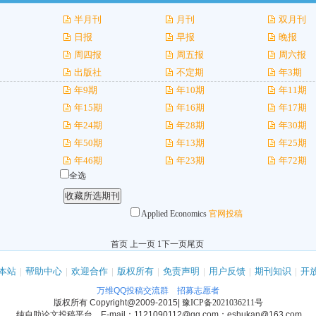
半月刊
月刊
双月刊
日报
早报
晚报
周四报
周五报
周六报
出版社
不定期
年3期
年9期
年10期
年11期
年15期
年16期
年17期
年24期
年28期
年30期
年50期
年13期
年25期
年46期
年23期
年72期
全选
Applied Economics
官网投稿
首页 上一页 1
下一页
尾页
本站
|
帮助中心
|
欢迎合作
|
版权所有
|
免责声明
|
用户反馈
|
期刊知识
|
开
万维QQ投稿交流群
招募志愿者
版权所有
Copyright@2009-2015
|
豫ICP备2021036211号
纯自助论文投稿平台 E-mail：1121090112@qq.com；eshukan@163.com