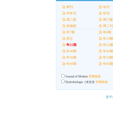
周刊
旬刊
半年刊
年刊
周二报
周三报
其他报
周二刊
年7期
年8期
其它
年14期
年21期
年22期
年48期
年42期
年26期
年19期
年40期
年60期
Journal of Modern
官网投稿
Hydrobiologia《水生生
官网投稿
关于