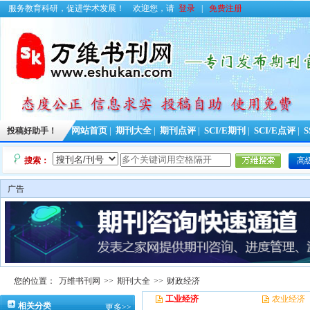
服务教育科研，促进学术发展！
欢迎您，请
登录
|
免费注册
投稿好助手！
网站首页
|
期刊大全
|
期刊点评
|
SCI/E期刊
|
SCI/E点评
|
S
搜索：
高
广告
您的位置：
万维书刊网
>>
期刊大全
>>
财政经济
工业经济
农业经济
相关分类
更多>>