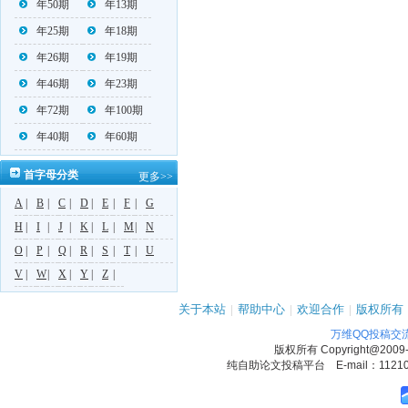
年50期
年13期
年25期
年18期
年26期
年19期
年46期
年23期
年72期
年100期
年40期
年60期
首字母分类
更多>>
A
|
B
|
C
|
D
|
E
|
F
|
G
H
|
I
|
J
|
K
|
L
|
M
|
N
O
|
P
|
Q
|
R
|
S
|
T
|
U
V
|
W
|
X
|
Y
|
Z
|
关于本站
|
帮助中心
|
欢迎合作
|
版权所有
万维QQ投稿交
版权所有
Copyright@2009
纯自助论文投稿平台 E-mail：1121090