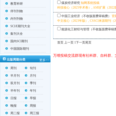
煤炭经济研究
知网系统投稿
教育科研
科技核心（2025学术卷）, AMI扩展（2022版
停刊刊物
中国工业经济（不收版面费审稿费）
官
内刊刊物
中文核心（2023年版）, CSSCI来源期刊（20
SCI/E期刊大全
能源化工财经与管理（不收版面费审稿
集刊大全
国内SCI期刊
首页 上一页 1
下一页
尾页
中国国际期刊
万维投稿交流群现有社科群、自科群、
出版周期分类
更多>>
周刊
旬刊
半月刊
月刊
双月刊
季刊
半年刊
年刊
日报
早报
晚报
周报
周二报
周三报