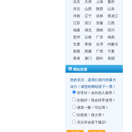
北京
天津
上海
重庆
河北
山西
陕西
山东
河南
辽宁
吉林
黑龙江
江苏
浙江
安徽
江西
福建
湖北
湖南
四川
贵州
云南
广东
海南
甘肃
青海
台湾
内蒙古
新疆
西藏
广西
宁夏
香港
澳门
国外
美国
网站投票
您的关注，是我们前行的最大
动力！请您给网站投下一票！
非常好！会向别人推荐！
比较好！我会经常使用！
感觉一般！可以用！
比较差！很少用！
关注并会留下建议!