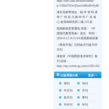
https://navi.cnki.net/knavi/detail?
p=UlMsFNOcQSmAsMbnRvDyl83fGGu5d
w7VFJdSWT5tem1RQ5W2sC5HRG-
请补充邮寄地址，稿 件 资 料 请
S8mH75DuljrTVfVeoXxT4L0b-
寄 广 州 东 川 路 96 号 广 东 省
Yrk7HaGd7C2w5FD7nrnLRR5Q57zsTTQ==
心 血管病研究所二楼 233 室
《岭南心血管病杂志》编辑部
投稿邮箱变更通知 来源：《中
收，
国现代教育装备》杂志 时间：
https://navi.cnki.net/knavi/detail?
2026-6-12 16:21:04 因原邮箱容量
p=UlMsFNOcQSmjP9DYQSeTLLOJ0uvtj0
有限，自即日起停止使用，我刊
《班组天地》已经由月刊改为半
BMxk-
投稿邮箱变更为 高教投稿邮
月刊
109PkA==&uniplatform=NZKPT&languag
箱：hedu@cmee.net.cn 基教投稿
请收录《中国西部美术研究》集
邮箱：bedu@cmee.net.cn
刊 征稿：
https://mp.weixin.qq.com/s/o3DvAhL6jtT
第一辑：
出版周期分类
更多>>
https://mp.weixin.qq.com/s/_w2OMIu6G
周刊
旬刊
半月刊
月刊
双月刊
季刊
半年刊
年刊