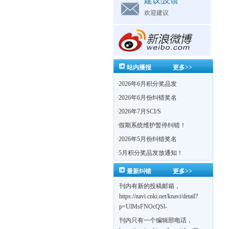
建议|反馈
欢迎建议
站内播报
更多>>
·
2026年6月积分奖品发
·
2026年6月份纠错奖名
·
2026年7月SCI/S
·
假期系统维护暂停纠错！
·
2026年5月份纠错奖名
·
5月积分奖品发放通知！
最新纠错
更多>>
刊内有新的投稿邮箱，
https://navi.cnki.net/knavi/detail?
p=UlMsFNOcQSl-
yPsJaVdYhI9OTi6szUuOU_NDvPO0K0Bo
刊内只有一个编辑部电话，