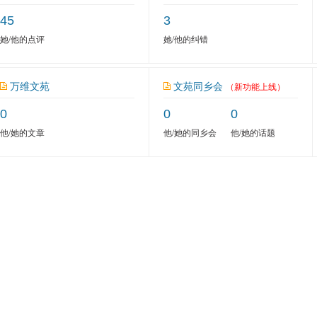
45
3
她/他的点评
她/他的纠错
万维文苑
文苑同乡会
（新功能上线）
0
0
0
他/她的文章
他/她的同乡会
他/她的话题