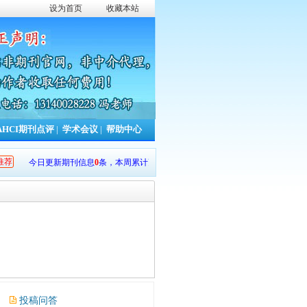
设为首页
收藏本站
AHCI期刊点评
|
学术会议
|
帮助中心
推荐
今日更新期刊信息
0
条，本周累计更新
754
条，本年累计更新
13450
条。
投稿问答