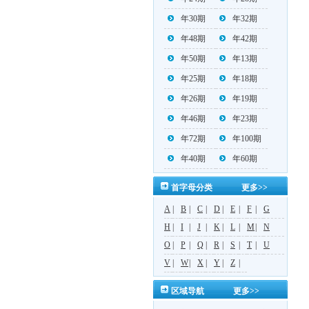
年30期
年32期
年48期
年42期
年50期
年13期
年25期
年18期
年26期
年19期
年46期
年23期
年72期
年100期
年40期
年60期
首字母分类
更多>>
A
|
B
|
C
|
D
|
E
|
F
|
G
H
|
I
|
J
|
K
|
L
|
M
|
N
O
|
P
|
Q
|
R
|
S
|
T
|
U
V
|
W
|
X
|
Y
|
Z
|
区域导航
更多>>