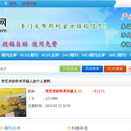
您，请
登录
|
免费注册
|
期刊点评
|
SCI/E期刊
|
SCI/E点评
|
SSCI期刊
|
SSCI期刊点评
|
AHCI期刊
|
高级搜索
SCI/E搜索
学艺术的学术升级人的个人资料
昵称 ：
学艺术的学术升级人
+关注TA
ＩＤ ：2211906
注册时间：2024-02-23 10:59
期刊点评
纠错补充