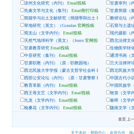
凉州文化研究（内刊）
Email投稿
甘肃审判（
先秦文学与文化（集刊）
Email附打印稿
甘肃简牍（
简牍学与出土文献研究（簡牘學與出土
Email投稿
教研论坛（
草地研究（英文）（Grasslan
官网投稿
石窟与土遗
焉支山（文学内刊）
Email投稿
现代摄影（
天然气地球科学（英文）（Journ
官网投稿
西北法律文
甘肃教育研究
Email投稿
生物医学转
中亚研究（集刊）
Email投稿
通渭书画（
甘肃职教（内刊）（原：职教园地）
兰大法律评
西北民族大学学报（蒙古文哲学社会科
Email投稿
西北民族大
西部公安论坛（内刊）（原：甘肃警察
Email投稿
中国古代小
教育革新（内刊）
Email投稿
中国民族学
西王母文艺（文学内刊）
Email投稿
牧笛（文学
九龙（文学内刊）
Email投稿
春晖（文学
格桑花（文学内刊）
Email投稿
陇南文学（
首页 上一
关于本站
|
帮助中心
|
欢迎合作
|
版