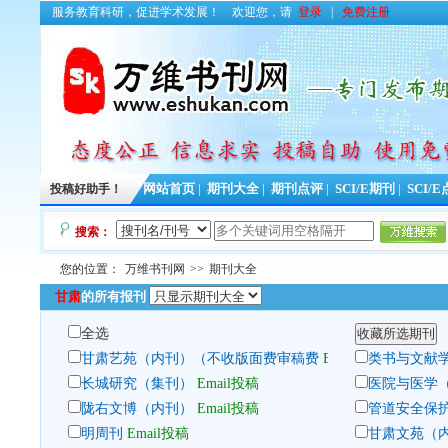
服务教育科研，促进学术发展！
欢迎您，请
登录
|
免费注册
投稿好助手！
网站首页
|
期刊大全
|
期刊点评
|
SCI/E期刊
|
SCI/
搜索：
您的位置：
万维书刊网
>>
期刊大全
甘肃
的所有报刊
全选
甘肃艺苑（内刊）（不收版面费审稿费
Email投稿
类书与文献
长城研究（集刊）
Email投稿
医院与医学
陇右文博（内刊）
Email投稿
管道安全保
明周刊
Email投稿
甘肃文苑（