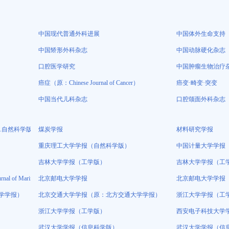
中国现代普通外科进展
中国体外生命支持
中国矫形外科杂志
中国动脉硬化杂志
口腔医学研究
中国肿瘤生物治疗
癌症（原：Chinese Journal of Cancer）
癌变·畸变·突变
中国当代儿科杂志
口腔颌面外科杂志
.自然科学版）（不收版面费）
煤炭学报
材料研究学报
重庆理工大学学报（自然科学版）
中国计量大学学报
吉林大学学报（工学版）
吉林大学学报（工
 of Marine Science and Application）（又名：船舶与海洋工程学报（英文版
北京邮电大学学报
北京邮电大学学报
学学报）
北京交通大学学报（原：北方交通大学学报）
浙江大学学报（工
浙江大学学报（工学版）
西安电子科技大学
武汉大学学报（信息科学版）
武汉大学学报（信