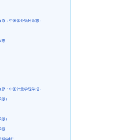
（原：中国体外循环杂志）
杂志
（原：中国计量学院学报）
学版）
））（不收版面费审稿费）
学版）
学报
息科学版）