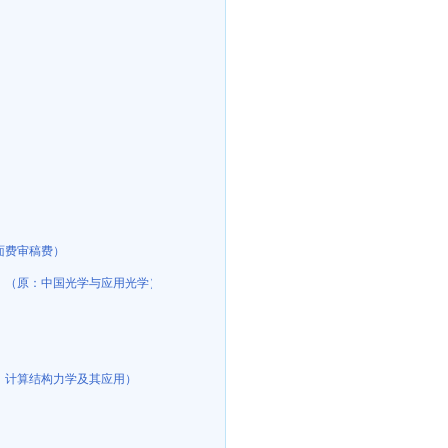
（不收版面费审稿费）
面费审稿费）
）（原：中国光学与应用光学）
：计算结构力学及其应用）