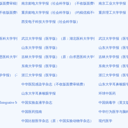
版面费审稿费）
南京邮电大学学报（社会科学版）（不收版面费审稿费）
南京工业大学学报
不收版面费审稿费）
重庆邮电大学学报（社会科学版）（约稿优稿不收版面费）
重庆理工大学学报
西安电子科技大学学报（社会科学版）
医科大学学报、湖北医学院学报）
武汉大学学报（医学版）（原：湖北医科大学学报、湖北医学院学报）
武汉大学学报（医
山东大学学报（医学版）
山东大学学报（医
恩医科大学学报 吉林医科大学学报 长春医学院学报）
吉林大学学报（医学版）（原：白求恩医科大学学报 吉林医科大学学报
吉林大学学报（医
东南大学学报（医学版）
东南大学学报（医
学学报）（不收版面费审稿费）
浙江大学学报（医学版）
浙江大学学报（医
中华医院感染学杂志（不收版面费审稿费）
山东大学耳鼻喉眼
山东大学耳鼻喉眼学报
环球中医药
ntegrative Medicine）（原：中西医结合学报）
中国实验血液学杂志
中国病毒学（英文版）（
中国医药指南
中华行为医学与脑
中国比较医学杂志（原：中国实验动物学杂志）
现代医学