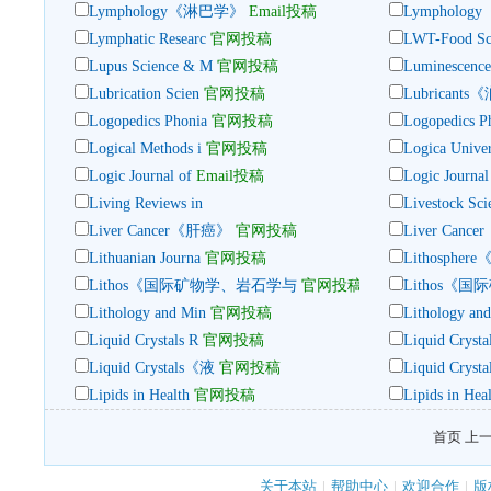
Lymphology《淋巴学》
Email投稿
Lympholo
Lymphatic Researc
官网投稿
LWT-Food Sc
Lupus Science & M
官网投稿
Luminesce
Lubrication Scien
官网投稿
Lubricant
Logopedics Phonia
官网投稿
Logopedics P
Logical Methods i
官网投稿
Logica Univer
Logic Journal of
Email投稿
Logic Journal
Living Reviews in
Livestock Sci
Liver Cancer《肝癌》
官网投稿
Liver Can
Lithuanian Journa
官网投稿
Lithosphe
Lithos《国际矿物学、岩石学与
官网投稿
Lithos《
Lithology and Min
官网投稿
Lithology an
Liquid Crystals R
官网投稿
Liquid Crysta
Liquid Crystals《液
官网投稿
Liquid Crys
Lipids in Health
官网投稿
Lipids in Hea
首页 上一
关于本站
|
帮助中心
|
欢迎合作
|
版