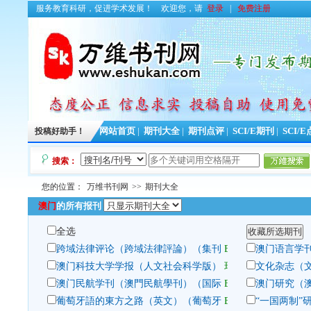
服务教育科研，促进学术发展！
欢迎您，请
登录
|
免费注册
投稿好助手！
网站首页
|
期刊大全
|
期刊点评
|
SCI/E期刊
|
SCI/
搜索：
您的位置：
万维书刊网
>>
期刊大全
澳门
的所有报刊
全选
跨域法律评论（跨域法律評論）（集刊
Email投稿
澳门语言学
澳门科技大学学报（人文社会科学版）
玛格泰克系统投稿
文化杂志（
澳门民航学刊（澳門民航學刊）（国际
Email投稿
澳门研究（
葡萄牙語的東方之路（英文）（葡萄牙
Email投稿
“一国两制”