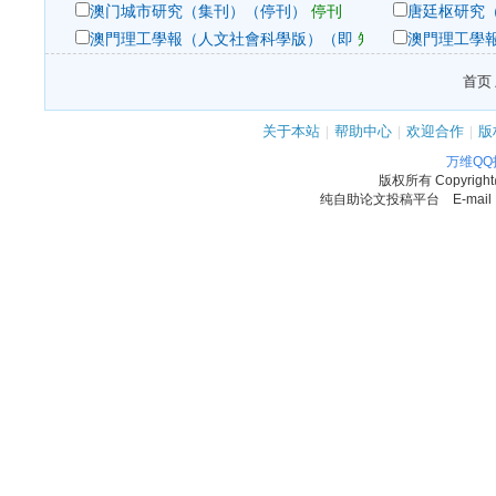
澳门城市研究（集刊）（停刊）
停刊
唐廷枢研究
澳門理工學報（人文社會科學版）（即
知网系统投稿
澳門理工學
首页 
关于本站
|
帮助中心
|
欢迎合作
|
版
万维Q
版权所有
Copyrigh
纯自助论文投稿平台 E-mail：11