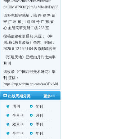
https://navi.cnki.net/knavi/detail?
p=UlMsFNOcQSmAsMbnRvDyl83fGGu5dcrBYtF-
w7VFJdSWT5tem1RQ5W2sC5HRG-
请补充邮寄地址，稿 件 资 料 请
S8mH75DuljrTVfVeoXxT4L0b-
寄 广 州 东 川 路 96 号 广 东 省
Yrk7HaGd7C2w5FD7nrnLRR5Q57zsTTQ==&uniplatform=NZKPT&language=CHS
心 血管病研究所二楼 233 室
《岭南心血管病杂志》编辑部
投稿邮箱变更通知 来源：《中
收，
国现代教育装备》杂志 时间：
https://navi.cnki.net/knavi/detail?
2026-6-12 16:21:04 因原邮箱容量
p=UlMsFNOcQSmjP9DYQSeTLLOJ0uvtj07q66xzzdIcqDuR02Kpi3u_g_BPJEHF70UF
有限，自即日起停止使用，我刊
《班组天地》已经由月刊改为半
BMxk-
投稿邮箱变更为 高教投稿邮
月刊
109PkA==&uniplatform=NZKPT&language=CHS
箱：hedu@cmee.net.cn 基教投稿
请收录《中国西部美术研究》集
邮箱：bedu@cmee.net.cn
刊 征稿：
https://mp.weixin.qq.com/s/o3DvAhL6jtTS9ASccwcwPQ
第一辑：
出版周期分类
更多>>
https://mp.weixin.qq.com/s/_w2OMIu6Gs1QL0b_JWhZAQ
周刊
旬刊
半月刊
月刊
双月刊
季刊
半年刊
年刊