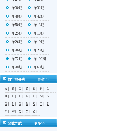
年30期
年32期
年48期
年42期
年50期
年13期
年25期
年18期
年26期
年19期
年46期
年23期
年72期
年100期
年40期
年60期
首字母分类
更多>>
A
|
B
|
C
|
D
|
E
|
F
|
G
H
|
I
|
J
|
K
|
L
|
M
|
N
O
|
P
|
Q
|
R
|
S
|
T
|
U
V
|
W
|
X
|
Y
|
Z
|
区域导航
更多>>