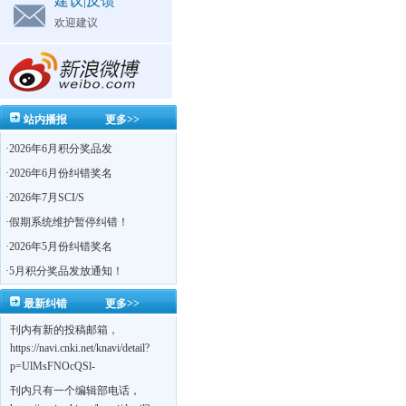
建议|反馈
欢迎建议
站内播报
更多>>
·
2026年6月积分奖品发
·
2026年6月份纠错奖名
·
2026年7月SCI/S
·
假期系统维护暂停纠错！
·
2026年5月份纠错奖名
·
5月积分奖品发放通知！
最新纠错
更多>>
刊内有新的投稿邮箱，
https://navi.cnki.net/knavi/detail?
p=UlMsFNOcQSl-
yPsJaVdYhI9OTi6szUuOU_NDvPO0K0BoF1ZG1yIhhHZZQwijmL_S4KuQLHto28vdzYs
刊内只有一个编辑部电话，