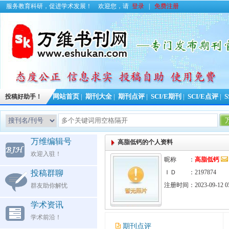
服务教育科研，促进学术发展！
欢迎您，请
登录
|
免费注册
投稿好助手！
网站首页
|
期刊大全
|
期刊点评
|
SCI/E期刊
|
SCI/E点评
|
S
万维编辑号
高脂低钙的个人资料
欢迎入驻！
昵称 ：
高脂低钙
投稿群聊
ＩＤ ：2197874
注册时间：2023-09-12 05
群友助你解忧
学术资讯
学术前沿！
期刊点评