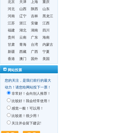
北京
天津
上海
重庆
河北
山西
陕西
山东
河南
辽宁
吉林
黑龙江
江苏
浙江
安徽
江西
福建
湖北
湖南
四川
贵州
云南
广东
海南
甘肃
青海
台湾
内蒙古
新疆
西藏
广西
宁夏
香港
澳门
国外
美国
网站投票
您的关注，是我们前行的最大
动力！请您给网站投下一票！
非常好！会向别人推荐！
比较好！我会经常使用！
感觉一般！可以用！
比较差！很少用！
关注并会留下建议!