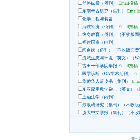
丝路纵横（侨刊）
Email投稿
东南考古研究（集刊）
Emai
化学工程与装备
海峡经济（侨刊）
Email投稿
终身教育（侨刊）（不收版面
福建国资（内刊）
闽台缘（侨刊）（不收版面费
流域生态与环境（英文）（Wat
古田干部学院学报
Email投稿
医学诊断（OA学术期刊）
Em
华侨华人蓝皮书（集刊）
Ema
东亚应用数学杂志（英文）（Ea
玉融法学（内刊）
鼓浪屿研究（集刊）（不收版
厦大中文学报（集刊）（不收
关于