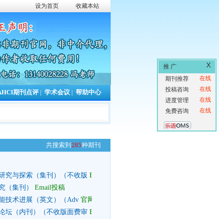
设为首页
收藏本站
X
推 广
在线
期刊推荐
在线
投稿咨询
AHCI期刊点评
|
学术会议
|
帮助中心
在线
进度管理
在线
免费咨询
共搜索到
285
种期刊
研究与探索（集刊）（不收版
Email投稿
究（集刊）
Email投稿
能技术进展（英文）（Adv
官网投稿
论坛（内刊）（不收版面费审
Email投稿