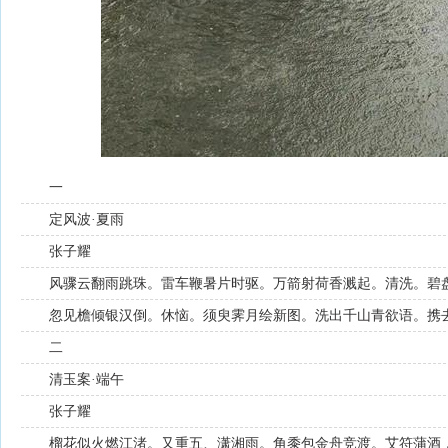
一
定风波·夏雨
张子耀
风骤云翻雨跳珠。雷车鞭暑片时驱。万箭射荷香溅起。清洗。碧
忽见檐倾银汉倒。休恼。须臾霁月绘新图。洗出千山青欲语。携
二
清玉案·端午
张子耀
榴花似火燃江渚。又重五、潇湘雨。角黍包金舟竞渡。艾符蒲酒