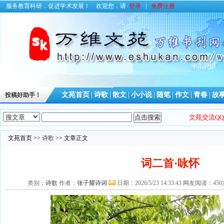
服务教育科研，促进学术发展！
欢迎您，请
登录
|
免费注册
文苑首页
|
诗歌
|
散文
|
小小说
|
随笔
|
作文
|
青春
|
故
投稿好助手！
文苑交流QQ群
文苑首页 >>
诗歌
>> 文章正文
词二首·咏怀
类别：
诗歌
作者：
张子耀诗词
日期：2026/5/23 14:33:43 网友阅读