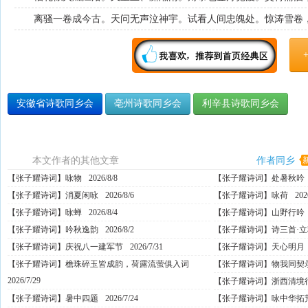
离骚一卷成今古。天问无声泣神宇。试看人间忠魄处。惊涛雪卷
安徽省诗歌同乡会
亳州诗歌同乡会
利辛县诗歌同乡会
本文作者的其他文章
作者同乡
【张子耀诗词】咏物
2026/8/8
【张子耀诗词】处暑秋吟
【张子耀诗词】消夏闲咏
2026/8/6
【张子耀诗词】咏荷
202
【张子耀诗词】咏蝉
2026/8/4
【张子耀诗词】山野行吟
【张子耀诗词】吟秋逸韵
2026/8/2
【张子耀诗词】诗三首·立
【张子耀诗词】庆祝八一建军节
2026/7/31
【张子耀诗词】天心明月
【张子耀诗词】檐珠碎玉皆成韵，荷露流萤俱入词
【张子耀诗词】物我同契
2026/7/29
【张子耀诗词】浙西清境
【张子耀诗词】暑中四题
2026/7/24
【张子耀诗词】咏中华拓