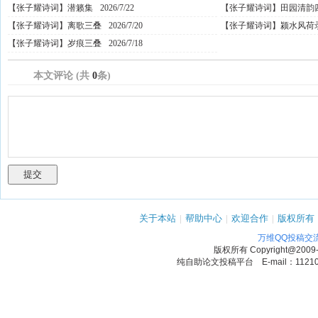
【张子耀诗词】潜籁集
2026/7/22
【张子耀诗词】田园清韵
【张子耀诗词】离歌三叠
2026/7/20
【张子耀诗词】颍水风荷
【张子耀诗词】岁痕三叠
2026/7/18
本文评论 (共
0
条)
关于本站
|
帮助中心
|
欢迎合作
|
版权所有
万维QQ投稿交
版权所有
Copyright@2009
纯自助论文投稿平台 E-mail：1121090