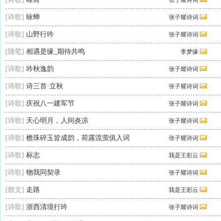
张子耀诗词
[诗歌]
咏蝉
张子耀诗词
[诗歌]
山野行吟
张子耀诗词
[随笔]
相遇是缘_期待共鸣
李梦缘
[诗歌]
吟秋逸韵
张子耀诗词
[诗歌]
诗三首·立秋
张子耀诗词
[诗歌]
庆祝八一建军节
张子耀诗词
[诗歌]
天心明月，人间炎凉
张子耀诗词
[诗歌]
檐珠碎玉皆成韵，荷露流萤俱入词
张子耀诗词
[诗歌]
标志
我是王彩云
[诗歌]
物我同契录
张子耀诗词
[散文]
走路
我是王彩云
[诗歌]
浙西清境行吟
张子耀诗词