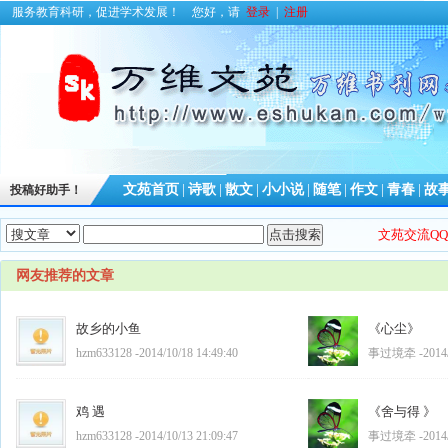
服务教育科研，促进学术发展！
您好，请
登录
|
注册
文苑首页
|
诗歌
|
散文
|
小小说
|
随笔
|
作文
|
青春
|
故
投稿好助手！
文苑交流QQ群
网友推荐的文章
故乡的小鱼
《心尘》
hzm633128 -2014/10/18 14:49:40
事过境牵 -2014/3
鸡 遇
《舍与得 》
hzm633128 -2014/10/13 21:09:47
事过境牵 -2014/3