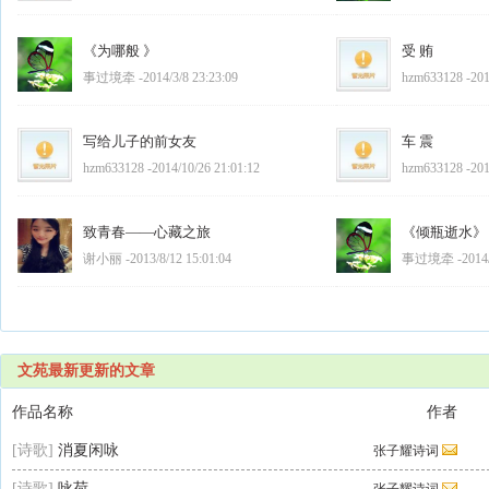
《为哪般 》
受 贿
事过境牵 -2014/3/8 23:23:09
hzm633128 -201
写给儿子的前女友
车 震
hzm633128 -2014/10/26 21:01:12
hzm633128 -201
致青春——心藏之旅
《倾瓶逝水》
谢小丽 -2013/8/12 15:01:04
事过境牵 -2014/3
文苑最新更新的文章
作品名称
作者
[诗歌]
消夏闲咏
张子耀诗词
[诗歌]
咏荷