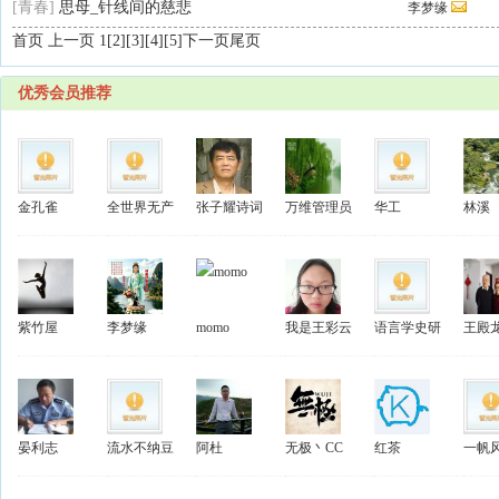
[青春]
思母_针线间的慈悲
李梦缘
首页 上一页 1
[2]
[3]
[4]
[5]
下一页
尾页
优秀会员推荐
金孔雀
全世界无产
张子耀诗词
万维管理员
华工
林溪
紫竹屋
李梦缘
momo
我是王彩云
语言学史研
王殿
晏利志
流水不纳豆
阿杜
无极丶CC
红茶
一帆