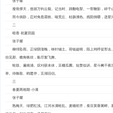
张子耀
瘦骨撑天，曾踏万钧云裂。记当时、蹄翻电掣。一犁鞭影，碎千
而今病卧，忍对角悬霜铁。啮荒丘、枯肠沸热。残阳倒嚼，迸星
二
暗香·初夏田园
张子耀
柳绵坠雨。正绿阴涨晚，秧针铺土。荷锸趁晴，陌上鸠呼促犁去
但见那、檐角蛛丝，黏尽絮飞舞。
蛙鼓。遍南浦。叹刈获未休，豆棚瓜圃。短檠似诉。星斗阑干夜
举。待唤取、鸥鹭伴，五湖旧侣。
三
春夏两相期·小满
张子耀
熟梅天、绿肥红浅。江河水满蛙乱。麦穗初齐，蚕豆荚垂篱畔。