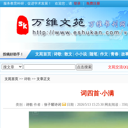
服务教育科研，促进学术发展！
欢迎您，请
登录
|
免费注册
文苑首页
|
诗歌
|
散文
|
小小说
|
随笔
|
作文
|
青春
|
故
投稿好助手！
文苑交流QQ群
文苑首页 >>
诗歌
>> 文章正文
词四首·小满
类别：
诗歌
作者：
张子耀诗词
日期：2026/5/13 15:25:30 网友阅读