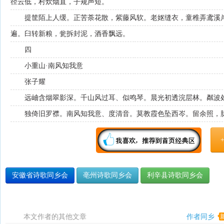
径云低，村炊烟直，子规声短。
提筐陌上人缓。正苦荼花散，紫藤风软。老妪缝衣，童稚弄鸢溪
遍。臼转新粮，瓮拆封泥，酒香飘远。
四
小重山·南风知我意
张子耀
远岫含烟翠影深。千山风过耳、似鸣琴。晨光初透浣层林。粼波
独倚旧罗襟。南风知我意、度清音。莫教霞色坠西岑。留余照，
安徽省诗歌同乡会
亳州诗歌同乡会
利辛县诗歌同乡会
本文作者的其他文章
作者同乡