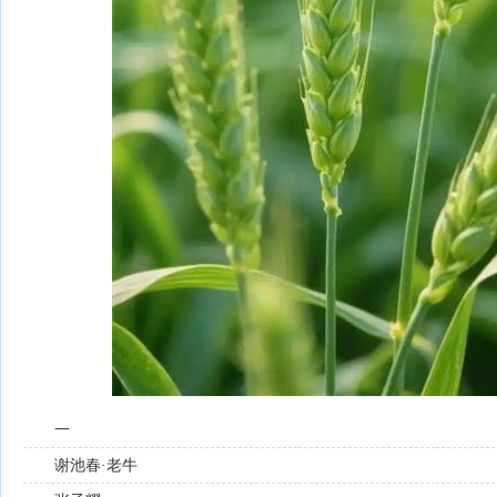
一
谢池春·老牛