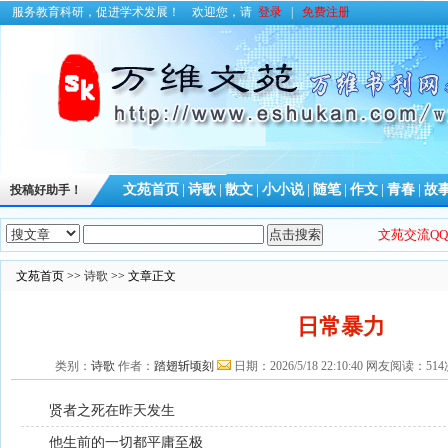
服务教育科研，促进学术发展！
欢迎您，请
登录
|
免费注册
文苑首页
|
诗歌
|
散文
|
小小说
|
随笔
|
作文
|
青春
|
故
投稿好助手！
文苑交流QQ群
文苑首页 >>
诗歌
>> 文章正文
日常暴力
类别：
诗歌
作者：
踏翅斩顷刻
日期：2026/5/18 22:10:40 网友阅读
贤者之死在昨天发生
他生前的一切都平庸至极