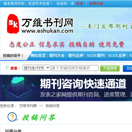
服务教育科研，促进学术发展！
欢迎您，请
登录
|
免费注册
投稿好助手！
网站首页
|
期刊大全
|
期刊点评
|
SCI/E期刊
|
SCI/E点评
|
S
搜索：
高
您的位置：
万维书刊网
>>
投稿问答
问题分类