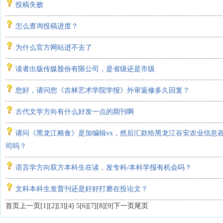
投稿失败
怎么查询投稿进度？
为什么官方网站进不去了
读者出版传媒股份有限公司，是省级还是市级
您好，请问您《吉林艺术学院学报》外审返修多久回复？
古代文学方向有什么好发一点的期刊啊
请问《黑龙江粮食》是加编辑vx，然后汇款给黑龙江谷安农业信息
司吗？
语言学方向双方本科生在读，发专科/本科学报有机会吗？
文科本科生发普刊还是好好打磨在投论文？
首页
上一页
[1]
[2]
[3]
[4]
5
[6]
[7]
[8]
[9]
下一页
尾页