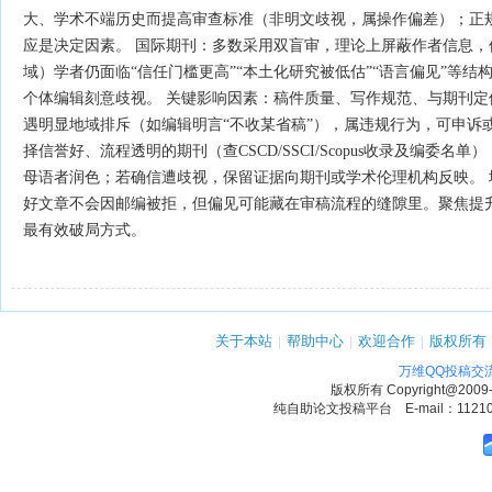
大、学术不端历史而提高审查标准（非明文歧视，属操作偏差）；‌正
应是决定因素‌。 国际期刊‌：多数采用双盲审，理论上屏蔽作者信息，
域）学者仍面临“信任门槛更高”“本土化研究被低估”“语言偏见”等结
个体编辑刻意歧视。 关键影响因素‌：‌稿件质量、写作规范、与期刊定
遇明显地域排斥（如编辑明言“不收某省稿”），属违规行为，可申诉或
择信誉好、流程透明的期刊（查CSCD/SSCI/Scopus收录及编委名
母语者润色；若确信遭歧视，保留证据向期刊或学术伦理机构反映。‌‌ 
好文章不会因邮编被拒，但偏见可能藏在审稿流程的缝隙里‌。聚焦提
最有效破局方式。‌‌
关于本站
|
帮助中心
|
欢迎合作
|
版权所有
万维QQ投稿交
版权所有
Copyright@2009
纯自助论文投稿平台 E-mail：1121090