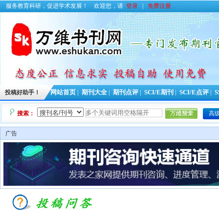
服务教育科研，促进学术发展！
欢迎您，请
登录
|
免费注册
投稿好助手！
网站首页
|
期刊大全
|
期刊点评
|
SCI/E期刊
|
SCI/E点评
|
S
搜索：
高
广告