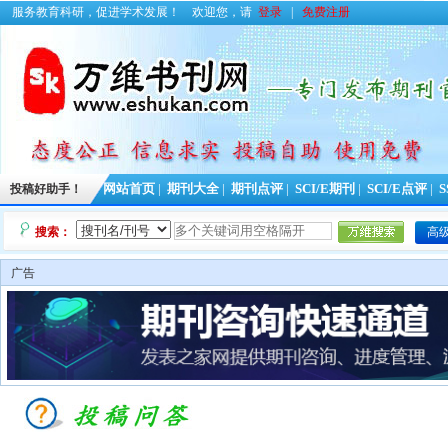
服务教育科研，促进学术发展！
欢迎您，请
登录
|
免费注册
投稿好助手！
网站首页
|
期刊大全
|
期刊点评
|
SCI/E期刊
|
SCI/E点评
|
S
搜索：
高
广告