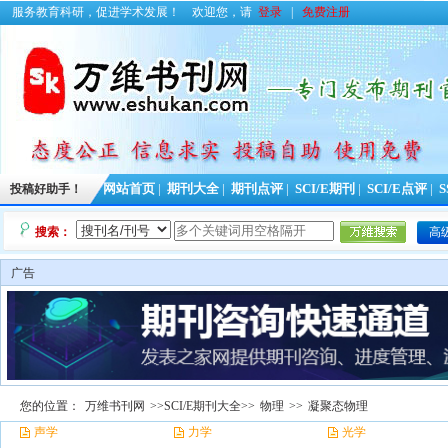
服务教育科研，促进学术发展！
欢迎您，请
登录
|
免费注册
投稿好助手！
网站首页
|
期刊大全
|
期刊点评
|
SCI/E期刊
|
SCI/E点评
|
S
搜索：
高
广告
您的位置：
万维书刊网
>>
SCI/E期刊大全
>>
物理
>>
凝聚态物理
声学
力学
光学