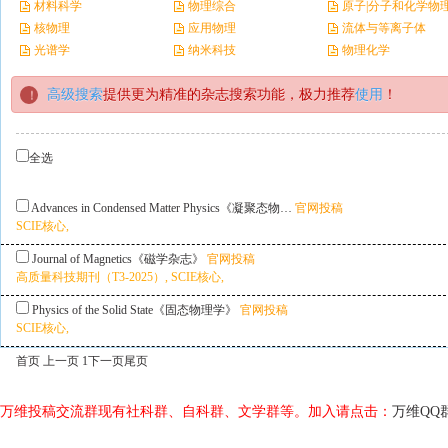
材料科学
物理综合
原子|分子和化学物
核物理
应用物理
流体与等离子体
光谱学
纳米科技
物理化学
高级搜索
提供更为精准的杂志搜索功能，极力推荐
使用
！
全选
Advances in Condensed Matter Physics《凝聚态物…
官网投稿
SCIE核心,
Journal of Magnetics《磁学杂志》
官网投稿
高质量科技期刊（T3-2025）, SCIE核心,
Physics of the Solid State《固态物理学》
官网投稿
SCIE核心,
首页 上一页 1
下一页
尾页
万维投稿交流群现有社科群、自科群、文学群等。加入请点击：
万维QQ