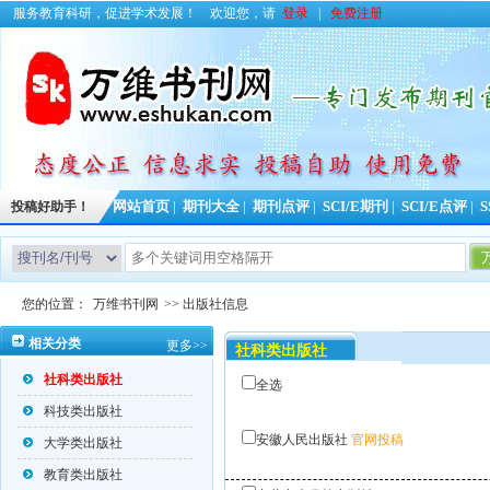
服务教育科研，促进学术发展！
欢迎您，请
登录
|
免费注册
投稿好助手！
网站首页
|
期刊大全
|
期刊点评
|
SCI/E期刊
|
SCI/E点评
|
S
您的位置：
万维书刊网
>> 出版社信息
相关分类
更多>>
社科类出版社
社科类出版社
全选
科技类出版社
安徽人民出版社
官网投稿
大学类出版社
教育类出版社