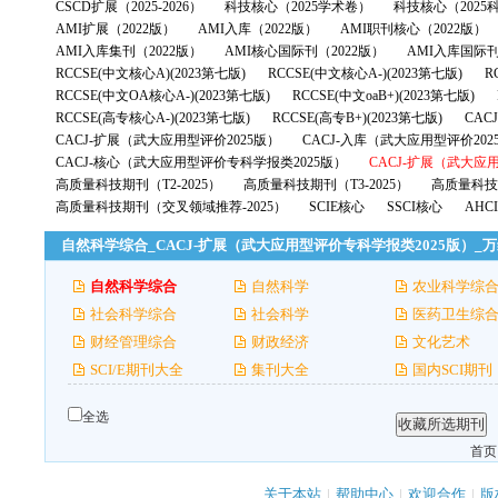
CSCD扩展（2025-2026）
科技核心（2025学术卷）
科技核心（2025
AMI扩展（2022版）
AMI入库（2022版）
AMI职刊核心（2022版）
AMI入库集刊（2022版）
AMI核心国际刊（2022版）
AMI入库国际刊
RCCSE(中文核心A)(2023第七版)
RCCSE(中文核心A-)(2023第七版)
R
RCCSE(中文OA核心A-)(2023第七版)
RCCSE(中文oaB+)(2023第七版)
RCCSE(高专核心A-)(2023第七版)
RCCSE(高专B+)(2023第七版)
CAC
CACJ-扩展（武大应用型评价2025版）
CACJ-入库（武大应用型评价202
CACJ-核心（武大应用型评价专科学报类2025版）
CACJ-扩展（武大应
高质量科技期刊（T2-2025）
高质量科技期刊（T3-2025）
高质量科技期
高质量科技期刊（交叉领域推荐-2025）
SCIE核心
SSCI核心
AHC
自然科学综合_CACJ-扩展（武大应用型评价专科学报类2025版）_
自然科学综合
自然科学
农业科学综
社会科学综合
社会科学
医药卫生综
财经管理综合
财政经济
文化艺术
SCI/E期刊大全
集刊大全
国内SCI期刊
全选
首页
关于本站
|
帮助中心
|
欢迎合作
|
版