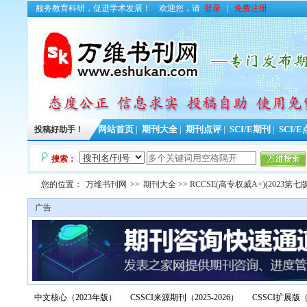
服务教育科研，促进学术发展！
欢迎您，请
登录
|
免费注册
投稿好助手！
网站首页
|
期刊大全
|
期刊点评
|
SCI/E期刊
|
SCI/
搜索：
您的位置：
万维书刊网
>>
期刊大全
>> RCCSE(高专权威A+)(2023第七版
广告
中文核心（2023年版）
CSSCI来源期刊（2025-2026）
CSSCI扩展版（2