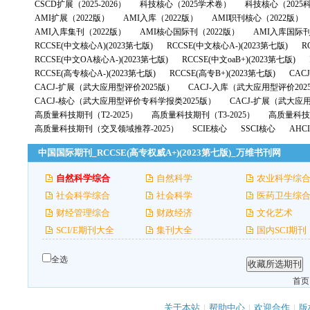
CSCD扩展（2025-2026）
科技核心（2025学术卷）
科技核心（2025
AMI扩展（2022版）
AMI入库（2022版）
AMI职刊核心（2022版）
AMI入库集刊（2022版）
AMI核心国际刊（2022版）
AMI入库国际刊
RCCSE(中文核心A)(2023第七版)
RCCSE(中文核心A-)(2023第七版)
R
RCCSE(中文OA核心A-)(2023第七版)
RCCSE(中文oaB+)(2023第七版)
RCCSE(高专核心A-)(2023第七版)
RCCSE(高专B+)(2023第七版)
CAC
CACJ-扩展（武大应用型评价2025版）
CACJ-入库（武大应用型评价202
CACJ-核心（武大应用型评价专科学报类2025版）
CACJ-扩展（武大应
高质量科技期刊（T2-2025）
高质量科技期刊（T3-2025）
高质量科技期
高质量科技期刊（交叉领域推荐-2025）
SCIE核心
SSCI核心
AHC
中国国际期刊_RCCSE(高专权威A+)(2023第七版)_万维书刊网
自然科学综合
自然科学
农业科学综
社会科学综合
社会科学
医药卫生综
财经管理综合
财政经济
文化艺术
SCI/E期刊大全
集刊大全
国内SCI期刊
全选
首页
关于本站
|
帮助中心
|
欢迎合作
|
版