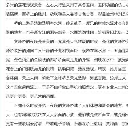
多米的莲花形观景台，左右人行道采用了具备遮雨、遮阳功能的仿古
墙隔断，而桥上的雕刻、楹联和美人靠等古色古香，彰显徽州特别是
桥的上游是清澈透明率水河，静若处子，度汛的时候水流才会奔
聚的地方，也是新安江的源头部分，水面浩瀚壮阔，近邻黎阳老街，
文峰桥的夜晚是最美的，尤其是天气转暖的时候，亮化的文峰桥
峰桥装扮的如同二只平静的长龙相视而卧，横跨在率水河上，五鼎莲
尾，金色灿烂的鱼鳞状的廊桥桥面就是龙的身躯，倒映在水中，波光
花台上的门洞犹如龙的眼睛，跳动闪耀，活灵活现。晴夜，皓月当空
台楼阁，天上人间，俯瞰下文峰桥是天光造影，海底宫殿。沿岸走来
这个景象瞬间流走，于是不由得拿出手机拍照留念，更有专业人士精
录更广更美、更艺术的画面。
不知什么时候开始，夜晚的文峰桥成了人们休憩和聚会的地方。
人，也有蹦蹦跳跳跟在大人后面的小孩，他们或是依栏而立，或是端
更有一些歌唱爱好者，带着电子音响、乐器在桥上驻唱，黄梅曲、京