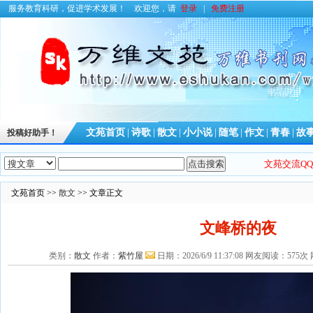
服务教育科研，促进学术发展！
欢迎您，请
登录
|
免费注册
文苑首页
|
诗歌
|
散文
|
小小说
|
随笔
|
作文
|
青春
|
故
投稿好助手！
文苑交流QQ群
文苑首页 >>
散文
>> 文章正文
文峰桥的夜
类别：
散文
作者：
紫竹屋
日期：2026/6/9 11:37:08 网友阅读：5