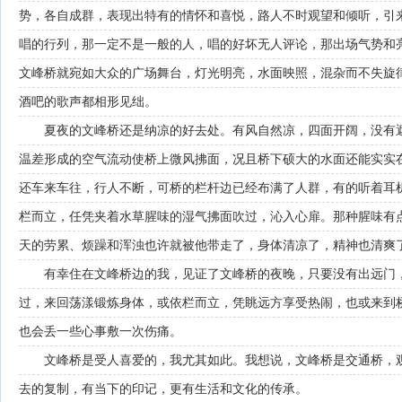
势，各自成群，表现出特有的情怀和喜悦，路人不时观望和倾听，引
唱的行列，那一定不是一般的人，唱的好坏无人评论，那出场气势和
文峰桥就宛如大众的广场舞台，灯光明亮，水面映照，混杂而不失旋
酒吧的歌声都相形见绌。
夏夜的文峰桥还是纳凉的好去处。有风自然凉，四面开阔，没有
温差形成的空气流动使桥上微风拂面，况且桥下硕大的水面还能实实
还车来车往，行人不断，可桥的栏杆边已经布满了人群，有的听着耳
栏而立，任凭夹着水草腥味的湿气拂面吹过，沁入心扉。那种腥味有
天的劳累、烦躁和浑浊也许就被他带走了，身体清凉了，精神也清爽
有幸住在文峰桥边的我，见证了文峰桥的夜晚，只要没有出远门
过，来回荡漾锻炼身体，或依栏而立，凭眺远方享受热闹，也或来到
也会丢一些心事敷一次伤痛。
文峰桥是受人喜爱的，我尤其如此。我想说，文峰桥是交通桥，
去的复制，有当下的印记，更有生活和文化的传承。