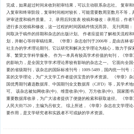
完成，如果超过时间未收到初审结果，可以主动联系杂志社。 复审和
入复审和终审阶段，复审时间相对较长，可能需要数周至数月不等，
评审进度和稿件质量。 2、录用后到发表 校稿和修改：录用后，作
进行多次校稿和修改，这一过程的时间因稿件情况而异。 见刊周期：
间取决于稿件的排期和杂志的出版计划。 作者应提前了解相关流程和
划，并耐心等待审稿结果。 《华章》杂志创刊于2006年，是由吉林
社主办的学术理论期刊。它以研究和解决文学理论为核心，致力于探
革、繁荣文学科学服务。 作为一本具有较高学术价值的旬刊，《华章
的影响力，是全国文学学术理论界较有影响的杂志之一。 它面向全国
要的省级期刊，该杂志的国际标准刊号：1009-5489，国内统一刊号：22
富的文学理论，为广大文学工作者提供宝贵的学术资源。 《华章》杂
国优秀期刊遴选数据库、中国期刊全文数据库（CJFD）等，其学术
可。 该杂志被知网收录(中)、维普收录(中)、万方收录(中)、国家
重要数据库收录，为广大读者提供了便捷的检索和获取途径。 《华章
人民大街7520，主编为吕钦文。 综上所述，《华章》杂志在文学理
要作用，是文学研究者和实践者不可或缺的学术资源。