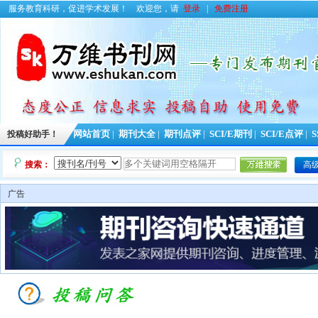
服务教育科研，促进学术发展！
欢迎您，请
登录
|
免费注册
投稿好助手！
网站首页
|
期刊大全
|
期刊点评
|
SCI/E期刊
|
SCI/E点评
|
S
搜索：
高
广告