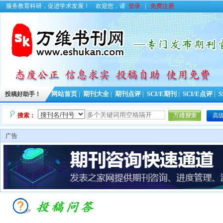
服务教育科研，促进学术发展！
欢迎您，请
登录
|
免费注册
投稿好助手！
网站首页
|
期刊大全
|
期刊点评
|
SCI/E期刊
|
SCI/E点评
|
S
搜索：
高
广告