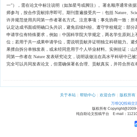
一”），需在论文中标注说明（如加星号或脚注）‌‌。署名顺序通常依
师参与，按合作贡献排序即可。期刊普遍接受共一‌：包括 Nature、Scien
许并规范使用共同第一作者署名方式。注意事项：事先协商一致‌：所
认定达成书面或明确口头共识，避免后续纠纷。遵守学校规定‌：部分
申请学位有特殊要求，例如：中国科学院大学规定，‌两名学生原则上
位‌；若用于共一成果申请学位，需说明贡献并证明独立科研能力。避
果擅自拆分单独发表，或未经同意用于个人毕业材料‌‌。实例佐证：山
同第一作者‌在 Nature 发表研究论文，说明该做法在高水平科研中已
完全可以共同发表论文‌，但需确保署名合理、贡献真实，并符合所在
关于本站
|
帮助中心
|
欢迎合作
|
版权所有
万维QQ投稿交
版权所有
Copyright@2009
纯自助论文投稿平台 E-mail：1121090