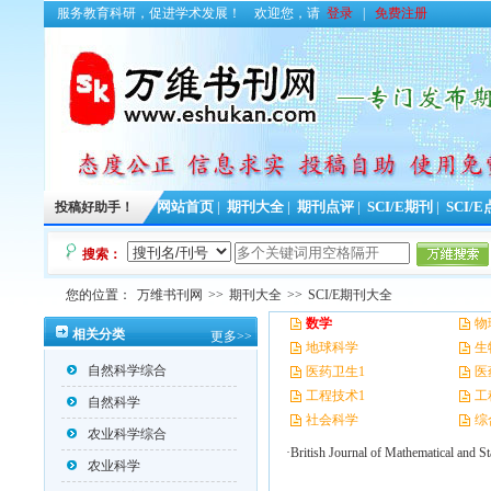
服务教育科研，促进学术发展！
欢迎您，请
登录
|
免费注册
投稿好助手！
网站首页
|
期刊大全
|
期刊点评
|
SCI/E期刊
|
SCI/
搜索：
您的位置：
万维书刊网
>>
期刊大全
>>
SCI/E期刊大全
数学
物
相关分类
更多>>
地球科学
生
自然科学综合
医药卫生1
医
工程技术1
工
自然科学
社会科学
综
农业科学综合
·British Journal of Mathema
农业科学