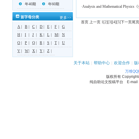
年40期
年60期
·Analysis and Mathematical P
首字母分类
更多>>
首页 上一页 1
[2]
[3]
[4]
[5]
下一页
尾
A
|
B
|
C
|
D
|
E
|
F
|
G
H
|
I
|
J
|
K
|
L
|
M
|
N
O
|
P
|
Q
|
R
|
S
|
T
|
U
V
|
W
|
X
|
Y
|
Z
|
关于本站
|
帮助中心
|
欢迎合作
|
版
万维Q
版权所有
Copyrigh
纯自助论文投稿平台 E-mail：11