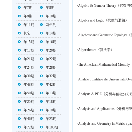
·Algebra & Number Theory《代
年7期
年8期
年9期
年10期
·Algebra and Logic《代数与逻辑》
年11期
两年刊
其它
年14期
·Algebraic and Geometric To
年15期
年16期
·Algorithmica《算法学》
年17期
年20期
年21期
年22期
·The American Mathematical M
年24期
年28期
年30期
年32期
·Analele Stiintifice ale Unive
年48期
年42期
年50期
年13期
·Analysis & PDE《分析与偏微分
年25期
年18期
·Analysis and Applications《分析
年26期
年19期
年46期
年23期
·Analysis and Geometry in Me
年72期
年100期