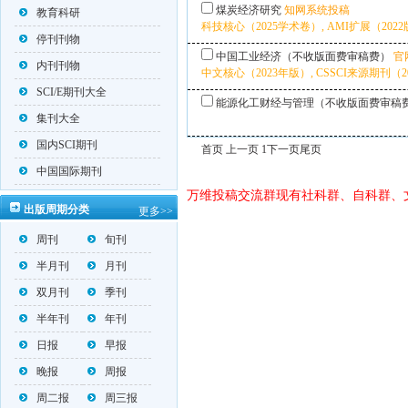
煤炭经济研究
知网系统投稿
教育科研
科技核心（2025学术卷）, AMI扩展（2022版
停刊刊物
中国工业经济（不收版面费审稿费）
官
内刊刊物
中文核心（2023年版）, CSSCI来源期刊（20
SCI/E期刊大全
能源化工财经与管理（不收版面费审稿
集刊大全
国内SCI期刊
首页 上一页 1
下一页
尾页
中国国际期刊
万维投稿交流群现有社科群、自科群、
出版周期分类
更多>>
周刊
旬刊
半月刊
月刊
双月刊
季刊
半年刊
年刊
日报
早报
晚报
周报
周二报
周三报