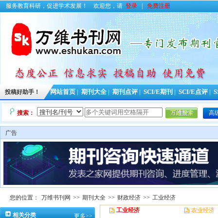
服务教育科研，促进学术发展！
欢迎您，请
登录
|
免费注册
投稿好助手！
网站首页
|
期刊大全
|
期刊点评
|
SCI/E期刊
|
SCI/E点评
|
S
搜索：
高
广告
您的位置：
万维书刊网
>>
期刊大全
>>
财政经济
>>
工业经济
工业经济
农业经济
相关分类
更多>>