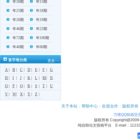
年50期
年13期
年25期
年18期
年26期
年19期
年46期
年23期
年72期
年100期
年40期
年60期
首字母分类
更多>>
A
|
B
|
C
|
D
|
E
|
F
|
G
H
|
I
|
J
|
K
|
L
|
M
|
N
O
|
P
|
Q
|
R
|
S
|
T
|
U
V
|
W
|
X
|
Y
|
Z
|
关于本站
|
帮助中心
|
欢迎合作
|
版权所有
万维QQ投稿交
版权所有
Copyright@2009
纯自助论文投稿平台 E-mail：1121090