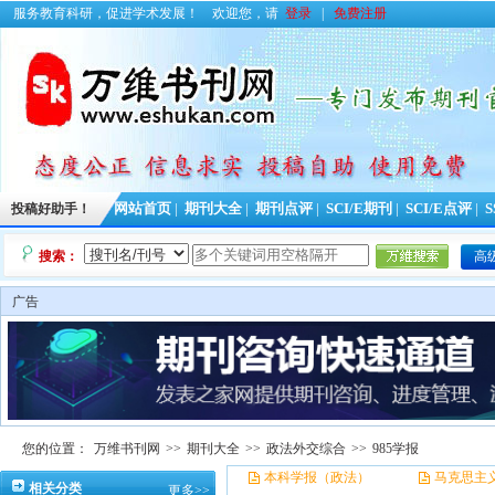
服务教育科研，促进学术发展！
欢迎您，请
登录
|
免费注册
投稿好助手！
网站首页
|
期刊大全
|
期刊点评
|
SCI/E期刊
|
SCI/E点评
|
S
搜索：
高
广告
您的位置：
万维书刊网
>>
期刊大全
>>
政法外交综合
>>
985学报
本科学报（政法）
马克思主
相关分类
更多>>