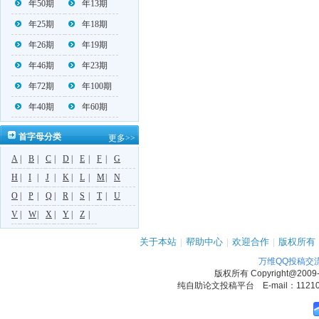
年50期
年13期
年25期
年18期
年26期
年19期
年46期
年23期
年72期
年100期
年40期
年60期
首字母分类
更多>>
A
|
B
|
C
|
D
|
E
|
F
|
G
H
|
I
|
J
|
K
|
L
|
M
|
N
O
|
P
|
Q
|
R
|
S
|
T
|
U
V
|
W
|
X
|
Y
|
Z
|
关于本站
|
帮助中心
|
欢迎合作
|
版权所有
万维QQ投稿交
版权所有
Copyright@2009
纯自助论文投稿平台 E-mail：1121090