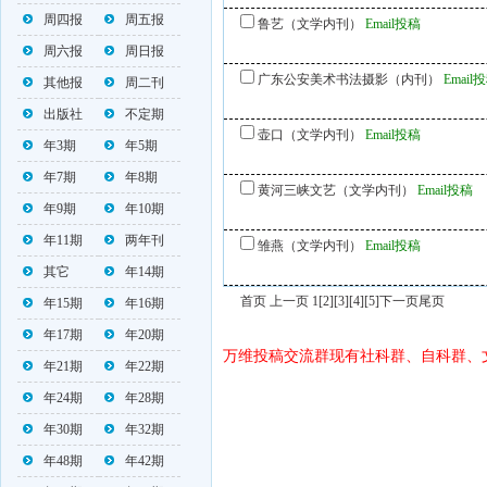
周四报
周五报
鲁艺（文学内刊）
Email投稿
周六报
周日报
广东公安美术书法摄影（内刊）
Email
其他报
周二刊
出版社
不定期
壶口（文学内刊）
Email投稿
年3期
年5期
年7期
年8期
黄河三峡文艺（文学内刊）
Email投稿
年9期
年10期
年11期
两年刊
雏燕（文学内刊）
Email投稿
其它
年14期
首页 上一页 1
[2]
[3]
[4]
[5]
下一页
尾页
年15期
年16期
年17期
年20期
万维投稿交流群现有社科群、自科群、
年21期
年22期
年24期
年28期
年30期
年32期
年48期
年42期