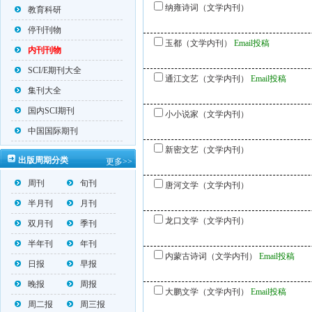
纳雍诗词（文学内刊）
教育科研
停刊刊物
玉都（文学内刊）
Email投稿
内刊刊物
SCI/E期刊大全
通江文艺（文学内刊）
Email投稿
集刊大全
国内SCI期刊
小小说家（文学内刊）
中国国际期刊
新密文艺（文学内刊）
出版周期分类
更多>>
周刊
旬刊
唐河文学（文学内刊）
半月刊
月刊
龙口文学（文学内刊）
双月刊
季刊
半年刊
年刊
内蒙古诗词（文学内刊）
Email投稿
日报
早报
晚报
周报
大鹏文学（文学内刊）
Email投稿
周二报
周三报