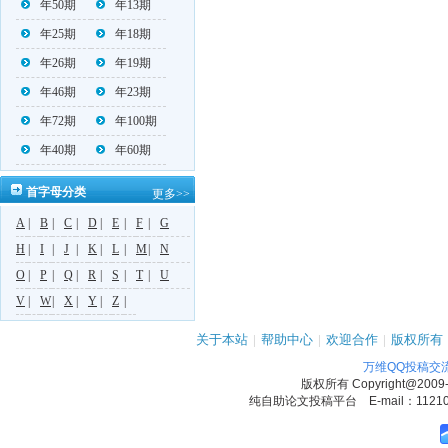
年50期
年13期
年25期
年18期
年26期
年19期
年46期
年23期
年72期
年100期
年40期
年60期
首字母分类
更多>>
A
|
B
|
C
|
D
|
E
|
F
|
G
H
|
I
|
J
|
K
|
L
|
M
|
N
O
|
P
|
Q
|
R
|
S
|
T
|
U
V
|
W
|
X
|
Y
|
Z
|
关于本站
|
帮助中心
|
欢迎合作
|
版权所有
万维QQ投稿交
版权所有
Copyright@2009
纯自助论文投稿平台 E-mail：1121090