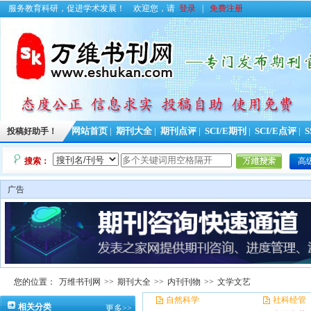
服务教育科研，促进学术发展！
欢迎您，请
登录
|
免费注册
投稿好助手！
网站首页
|
期刊大全
|
期刊点评
|
SCI/E期刊
|
SCI/E点评
|
S
搜索：
高
广告
您的位置：
万维书刊网
>>
期刊大全
>>
内刊刊物
>>
文学文艺
自然科学
社科经管
相关分类
更多>>