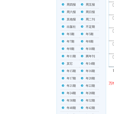
周四报
周五报
周六报
周日报
其他报
周二刊
出版社
不定期
年3期
年5期
年7期
年8期
年9期
年10期
年11期
两年刊
其它
年14期
年15期
年16期
年17期
年20期
万
年21期
年22期
年24期
年28期
年30期
年32期
年48期
年42期