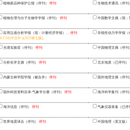
植物新品种保护公报（停刊）
停刊
生物技术通讯（停刊
植物生理与分子生物学学报（停刊）
停刊
中国数学文摘（现：
应用泛函分析学报（现：计量经济学报）…
停刊
非线性动力学学报（
RCCSE(中文B+)(2023第七版),
光谱实验室（停刊）
停刊
中国物理文摘（停刊
分析化学文摘（停刊）
停刊
北京地质（已停刊）
内蒙古林学院学报（被合并）
停刊
国外地理文摘（停刊
国外科技资料目录-气象学分册（停刊）
停刊
海洋科学集刊（停刊
海洋信息（停刊）
停刊
气象仪器装备（已停
世界地震译丛（停刊）
停刊
中国地理（英文版）