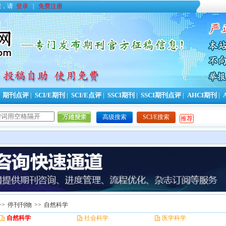
您，请
登录
|
免费注册
|
期刊点评
|
SCI/E期刊
|
SCI/E点评
|
SSCI期刊
|
SSCI期刊点评
|
AHCI期刊
|
高级搜索
SCI/E搜索
推荐
>>
停刊刊物
>>
自然科学
自然科学
社会科学
医学科学