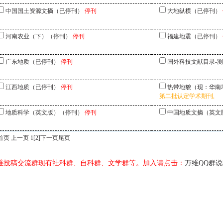
中国国土资源文摘（已停刊）
停刊
大地纵横（已停刊）
河南农业（下）（停刊）
停刊
福建地震（已停刊）
广东地质（已停刊）
停刊
国外科技文献目录-
江西地质（已停刊）
停刊
热带地貌（现：华南
第二批认定学术期刊,
地质科学（英文版）（停刊）
停刊
中国地质文摘（英文
首页 上一页 1
[2]
下一页
尾页
维投稿交流群现有社科群、自科群、文学群等。加入请点击：
万维QQ群