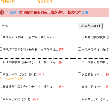
财经学科
文化教育
高级搜索
提供更为精准的杂志搜索功能，极力推荐
使用
！
全选
西北园艺（果树）（合并至《西北园艺》…
伊犁师范学院学报（
河池师范高等专科学校学报（自然科学版…
停刊
合肥学院学报（自然
长江大学学报（自科版）（理工版）（合…
停刊
中山大学研究生学刊
中国学术期刊文摘（停刊）
停刊
安徽林业（停刊）
停
第二批认定学术期刊,
新疆维吾尔医学专科学校学报（维文版）…
停刊
动物世界（停刊）
停
古生物学文摘（停刊）
停刊
生物数学学报（停刊