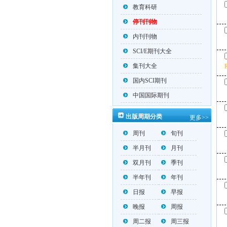
教育科研
停刊刊物
内刊刊物
SCI/E期刊大全
集刊大全
国内SCI期刊
中国国际期刊
出版周期分类
更多>>
周刊
旬刊
半月刊
月刊
双月刊
季刊
半年刊
年刊
日报
早报
晚报
周报
周二报
周三报