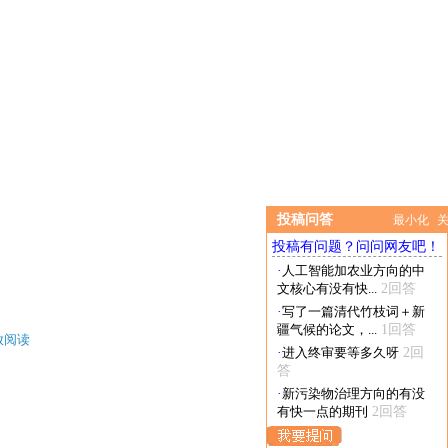
投稿问答
最小化
投稿有问题？问问网友吧！
·
人工智能加农业方向的中
文核心有没有快...
2回答
·
写了一篇清代竹枝词＋新
疆气候的论文，...
1回答
放阅读
·
进入终审要等多久呀
2回
答
·
新污染物治理方向的有没
有快一点的期刊
2回答