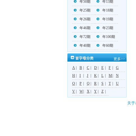
年50期
年13期
年25期
年18期
年26期
年19期
年46期
年23期
年72期
年100期
年40期
年60期
首字母分类
更多>>
A
|
B
|
C
|
D
|
E
|
F
|
G
H
|
I
|
J
|
K
|
L
|
M
|
N
O
|
P
|
Q
|
R
|
S
|
T
|
U
V
|
W
|
X
|
Y
|
Z
|
关于