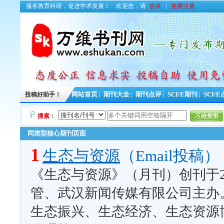
服务教育科研，促进学术发展！
欢迎您，请
登录
|
免费注册
投稿好助手！
网站首页
|
期刊大全
|
期刊点评
|
SCI/E期刊
|
SCI/
搜索：
同类型核心期刊页面
1
生态与资源
（Email投稿）
《生态与资源》（月刊）创刊于2
管、武汉新闻传媒有限公司主办
生态振兴、生态经济、生态资源