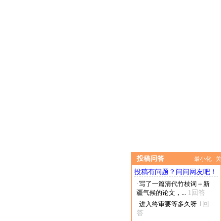
投稿问答
最小化
投稿有问题？问问网友吧！
·
写了一篇清代竹枝词＋新
疆气候的论文，...
1回答
·
进入终审要等多久呀
1回
答