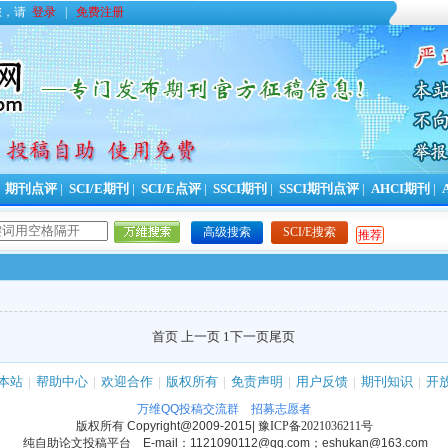
您，请
登录
|
免费注册
|
期刊点评
|
SCI/E期刊
|
SCI/E点评
|
SSCI期刊
|
SSCI期刊点评
|
AHCI期刊
|
高级搜索
SCI/E搜索
推荐
首页 上一页 1
下一页
尾页
本站
|
帮助中心
|
欢迎合作
|
版权所有
|
免责声明
|
用户反馈
|
期刊知识
|
开
万维QQ投稿交流群
招募志愿者
版权所有
Copyright@2009-2015
|
豫ICP备2021036211号
纯自助论文投稿平台 E-mail：1121090112@qq.com；eshukan@163.com