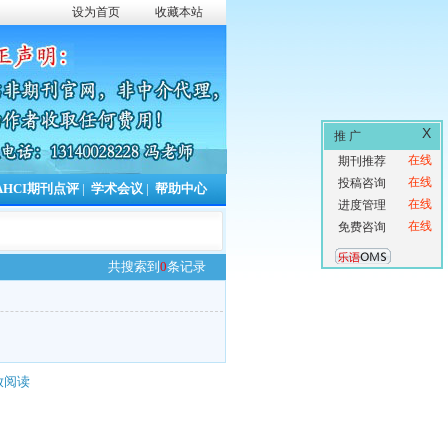
设为首页
收藏本站
X
推 广
在线
期刊推荐
在线
投稿咨询
AHCI期刊点评
|
学术会议
|
帮助中心
在线
进度管理
在线
免费咨询
共搜索到
0
条记录
放阅读