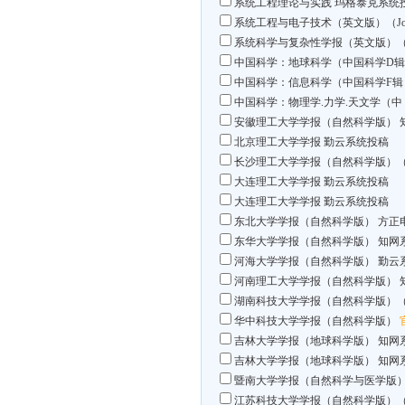
系统工程理论与实践
玛格泰克系统
系统工程与电子技术（英文版）（J
系统科学与复杂性学报（英文版）（
中国科学：地球科学（中国科学D
中国科学：信息科学（中国科学F辑
中国科学：物理学.力学.天文学（中
安徽理工大学学报（自然科学版）
北京理工大学学报
勤云系统投稿
长沙理工大学学报（自然科学版）
大连理工大学学报
勤云系统投稿
大连理工大学学报
勤云系统投稿
东北大学学报（自然科学版）
方正
东华大学学报（自然科学版）
知网
河海大学学报（自然科学版）
勤云
河南理工大学学报（自然科学版）
湖南科技大学学报（自然科学版）
华中科技大学学报（自然科学版）
吉林大学学报（地球科学版）
知网
吉林大学学报（地球科学版）
知网
暨南大学学报（自然科学与医学版
江苏科技大学学报（自然科学版）