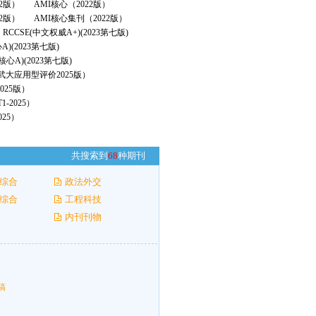
22版）
AMI核心（2022版）
2版）
AMI核心集刊（2022版）
RCCSE(中文权威A+)(2023第七版)
A)(2023第七版)
核心A)(2023第七版)
（武大应用型评价2025版）
025版）
-2025）
25）
共搜索到
68
种期刊
综合
政法外交
综合
工程科技
内刊刊物
稿