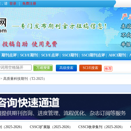
您，请
登录
|
免费注册
|
期刊点评
|
SCI/E期刊
|
SCI/E点评
|
SSCI期刊
|
SSCI期刊点评
|
AHCI期刊
|
高级搜索
SCI/E搜索
推荐
> 高质量科技期刊（T2-2025）
（2025-2026）
CSSCI扩展版（2025-2026）
CSSCI收录集刊（2025-2026）