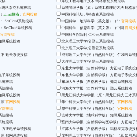
投稿
系统工程与电子技术
玛格泰克系统投稿
o
玛格泰克系统投稿
系统管理学报（原：系统工程理论方法
玛格泰
J
Email投稿
；
官网投稿
中国科技论坛
玛格泰克系统投稿
辑：
SciCloud系统投稿
中国科学：地球科学（英文版）（Sc
官网投稿
：
SciCloud系统投稿
中国科学：信息科学（英文版）（中国
官网投
官网投稿
中国科学院院刊
仁和云系统投稿
知网系统投稿
北京理工大学学报
勤云系统投稿
北京理工大学学报
勤云系统投稿
（不
勤云系统投稿
成都理工大学学报（自然科学版）
仁和云系统
大连理工大学学报
勤云系统投稿
东北大学学报（自然科学版）
方正电子系统投
电子系统投稿
东北大学学报（自然科学版）
方正电子系统投
系统投稿
东华大学学报（自然科学版）
知网系统投稿
系统投稿
河海大学学报（自然科学版）
勤云系统投稿
知网系统投稿
黑龙江科技大学学报（原：黑龙江科技
三才系
（原
官网投稿
华中科技大学学报（自然科学版）
官网投稿
官网投稿
华中科技大学学报（自然科学版）
官网投稿
系统投稿
吉林大学学报（地球科学版）
知网系统投稿
系统投稿
暨南大学学报（自然科学与医学版）
方正电子
）
方正电子系统投稿
江苏大学学报（自然科学版）
玛格泰克系统投
（原
知网系统投稿
昆明理工大学学报（自然科学版）（原
知网系