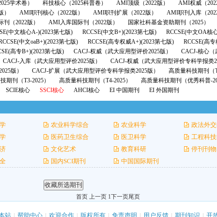
025学术卷）
科技核心（2025科普卷）
AMI顶级（2022版）
AMI权威（20
2版）
AMI职刊核心（2022版）
AMI职刊扩展（2022版）
AMI职刊入库（202
际刊（2022版）
AMI入库国际刊（2022版）
国家社科基金资助期刊（2025）
SE(中文核心A-)(2023第七版)
RCCSE(中文B+)(2023第七版)
RCCSE(中文OA核心
RCCSE(中文oaB+)(2023第七版)
RCCSE(高专权威A+)(2023第七版)
RCCSE(高专
CSE(高专B+)(2023第七版)
CACJ-权威（武大应用型评价2025版）
CACJ-核心
CACJ-入库（武大应用型评价2025版）
CACJ-权威（武大应用型评价专科学报类2
025版）
CACJ-扩展（武大应用型评价专科学报类2025版）
高质量科技期刊（T1
期刊（T3-2025）
高质量科技期刊（T4-2025）
高质量科技期刊（优秀科普-20
SCIE核心
SSCI核心
AHCI核心
EI 中国期刊
EI 外国期刊
学
农业科学综合
农业科学
政法外交
学
医药卫生综合
医卫科学
工程科技
济
文化艺术
教育科研
停刊刊物
全
国内SCI期刊
中国国际期刊
首页 上一页 1
下一页
尾页
本站
|
帮助中心
|
欢迎合作
|
版权所有
|
免责声明
|
用户反馈
|
期刊知识
|
开