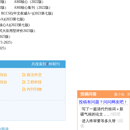
22版）
AMI核心（2022版）
2版）
AMI核心集刊（2022版）
RCCSE(中文权威A+)(2023第七版)
A)(2023第七版)
核心A)(2023第七版)
（武大应用型评价2025版）
025版）
-2025）
25）
共搜索到
0
种期刊
综合
政法外交
综合
工程科技
内刊刊物
投稿问答
最小化
投稿有问题？问问网友吧！
·
写了一篇清代竹枝词＋新
疆气候的论文，...
0回答
·
进入终审要等多久呀
1回
答
放阅读