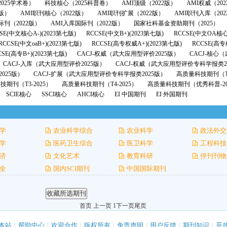
025学术卷）
科技核心（2025科普卷）
AMI顶级（2022版）
AMI权威（20
2版）
AMI职刊核心（2022版）
AMI职刊扩展（2022版）
AMI职刊入库（202
际刊（2022版）
AMI入库国际刊（2022版）
国家社科基金资助期刊（2025）
SE(中文核心A-)(2023第七版)
RCCSE(中文B+)(2023第七版)
RCCSE(中文OA核心
RCCSE(中文oaB+)(2023第七版)
RCCSE(高专权威A+)(2023第七版)
RCCSE(高专
CSE(高专B+)(2023第七版)
CACJ-权威（武大应用型评价2025版）
CACJ-核心
CACJ-入库（武大应用型评价2025版）
CACJ-权威（武大应用型评价专科学报类2
025版）
CACJ-扩展（武大应用型评价专科学报类2025版）
高质量科技期刊（T1
期刊（T3-2025）
高质量科技期刊（T4-2025）
高质量科技期刊（优秀科普-20
SCIE核心
SSCI核心
AHCI核心
EI 中国期刊
EI 外国期刊
学
农业科学综合
农业科学
政法外交
学
医药卫生综合
医卫科学
工程科技
济
文化艺术
教育科研
停刊刊物
全
国内SCI期刊
中国国际期刊
首页 上一页 1
下一页
尾页
本站
|
帮助中心
|
欢迎合作
|
版权所有
|
免责声明
|
用户反馈
|
期刊知识
|
开