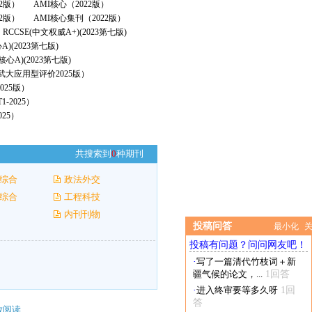
22版）
AMI核心（2022版）
2版）
AMI核心集刊（2022版）
RCCSE(中文权威A+)(2023第七版)
A)(2023第七版)
核心A)(2023第七版)
（武大应用型评价2025版）
025版）
-2025）
25）
共搜索到
0
种期刊
综合
政法外交
综合
工程科技
内刊刊物
投稿问答
最小化
投稿有问题？问问网友吧！
·
写了一篇清代竹枝词＋新
疆气候的论文，...
1回答
·
进入终审要等多久呀
1回
答
放阅读