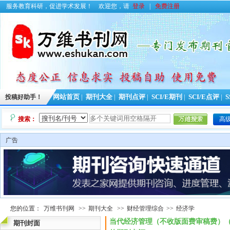
服务教育科研，促进学术发展！
欢迎您，请
登录
|
免费注册
投稿好助手！
网站首页
|
期刊大全
|
期刊点评
|
SCI/E期刊
|
SCI/E点评
|
S
搜索：
高
广告
您的位置：
万维书刊网
>>
期刊大全
>>
财经管理综合
>>
经济学
当代经济管理（不收版面费审稿费）（E
期刊封面