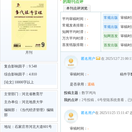
的期刊点评
本刊点评浏览
常规出版
审稿时间
平均审稿时间：
-
常规发表排期：
-
常规出版
审稿时间
知网平均时滞：
-
知网首发
审稿时间
万方平均时滞：
-
首发纸版排期：
-
首发出版
审稿时间
月刊
匿名用户
在 2025/12/7 21:0
复合影响因子：9.548
综合影响因子：4.810
审稿时间：
-
稿件字
[论文] 10000字以上
是否录用：
退稿
投稿主题：
数字鸿沟
主管部门：河北省教育厅
我的点评：
2号投稿，6号登陆系统查看，
主办单位：河北地质大学
编辑部：《当代经济管理》编辑
匿名用户
在 2025/11/25 15:11:
部
地址：石家庄市河北大道601号
审稿时间：
-