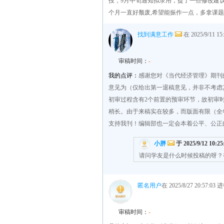
投，9月中旬通知拟录用，提了一些修改建
个月一直好颓废,希望能振作一点，多拿课
找到满意工作
在 2025/9/11 
审稿时间：
-
我的点评：
感谢您对《当代经济管理》期刊
意见为（仅给出第一退稿意见，并非不考
初审过程含有2个前置的预审环节，故初审
稍长。由于来稿实在较多，而版面有限（全
支持我刊！编辑部也一定会本着公平、公正
小胖
于 2025/9/12 10:2
请问学友是什么时候投稿的呀？
匿名用户
在 2025/8/27 20:57:0
审稿时间：
-