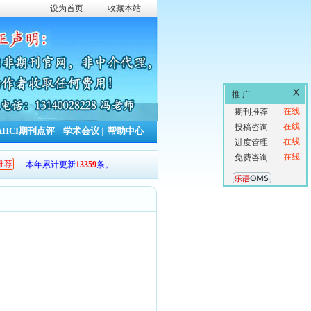
设为首页
收藏本站
X
推 广
在线
期刊推荐
在线
投稿咨询
AHCI期刊点评
|
学术会议
|
帮助中心
在线
进度管理
在线
免费咨询
推荐
7
条，本年累计更新
13359
条。