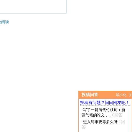
放阅读
投稿问答
最小化
投稿有问题？问问网友吧！
·
写了一篇清代竹枝词＋新
疆气候的论文，...
0回答
·
进入终审要等多久呀
1回
答