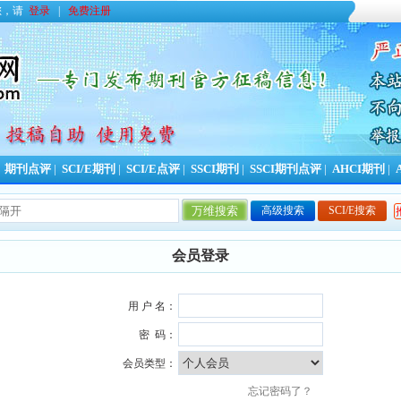
您，请
登录
|
免费注册
|
期刊点评
|
SCI/E期刊
|
SCI/E点评
|
SSCI期刊
|
SSCI期刊点评
|
AHCI期刊
|
高级搜索
SCI/E搜索
今日更新期刊信息
0
条，本周累计更新
59
会员登录
用 户 名：
密 码：
会员类型：
忘记密码了？