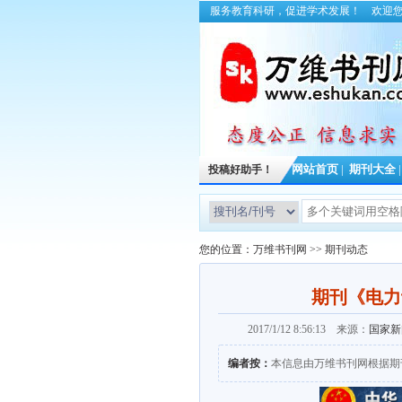
服务教育科研，促进学术发展！
欢迎
投稿好助手！
网站首页
|
期刊大全
您的位置：
万维书刊网
>>
期刊动态
期刊《电力
2017/1/12 8:56:13 来源：
国家新
编者按：
本信息由万维书刊网根据期