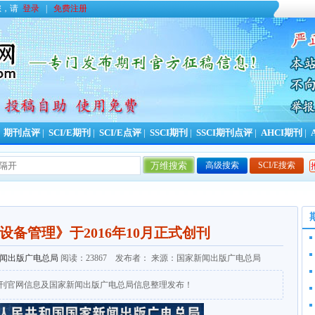
您，请
登录
|
免费注册
|
期刊点评
|
SCI/E期刊
|
SCI/E点评
|
SSCI期刊
|
SSCI期刊点评
|
AHCI期刊
|
高级搜索
SCI/E搜索
设备管理》于2016年10月正式创刊
闻出版广电总局
阅读：23867 发布者： 来源：国家新闻出版广电总局
刊官网信息及国家新闻出版广电总局信息整理发布！