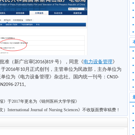
批准（新广出审
号），同意《
电力设备管理
》
[2016]819
》于
年
月正式创刊，主管单位为民政部，主办单位为
2016
10
版单位为《电力设备管理》杂志社。国内统一刊号：
CN10-
。
SN2096-2711
报》于2017年更名为《锦州医科大学学报》
rnational Journal of Nursing Sciences》不收版面费审稿费！