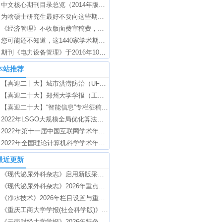
中文核心期刊目录总览（2014年版）新晋核心（蓝字）、出榜核心（红字）
为啥硕士研究生最好不要向这些期刊投稿？
《经济管理》不收版面费审稿费，欢迎大家投稿！
您可能还不知道，这1440家学术期刊不收版面费！
期刊《电力设备管理》于2016年10月正式创刊
本站推荐
【喜迎二十大】城市洪涝防治（UFRC）专栏征稿通知（官网信息）
【喜迎二十大】郑州大学学报（工学版）举办开放日活动
【喜迎二十大】“智能信息”专栏征稿通知（官网信息）
2022年LSGO大规模全局优化算法及其应用专题征文通知（官网信息）
2022年第十一届中国互联网学术年会（ICoC）征文通知（官网信息）
2022年全国理论计算机科学学术年会（NCTCS）征文通知（官网信息）
最近更新
《现代泌尿外科杂志》启用新版采编系统通知
《现代泌尿外科杂志》2026年重点选题方向
《净水技术》2026年栏目设置与重点征稿方向
《重庆工商大学学报(社会科学版)》2026年重点栏目及选题方向
《云南财经大学学报》2026年特色栏目征文选题