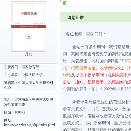
息
请您纠错
各位老师、同学们好：
全站一万多个期刊，我们都是每
间，其间肯定会有变更了的期刊信息
月刊
错！为表感谢，凡对国内期刊以下
10
主管部门：国家教育部
式、纸稿投稿地址、收录网站标注（
主办单位：中国人民大学
纠错
及
提供未收录期刊（在同类期刊
公告、通知、征稿启事、投稿须知信
编辑部：中国人民大学书报资料
中心
个期刊的算作一项）！2022年11月28
地址：北京海淀区中关村大街甲
未收录期刊信息提供的范围及标
59号文化大厦
者有批复文件。
（2）直接收录：数
邮编：100872
数据库收录，但官网或者官方微信公
网址：
投稿方式。
（4）新创期刊：至少已
http://www.zlzx.org/xlqk/index.jhtml
的可预期性，只有开始出版的新刊才