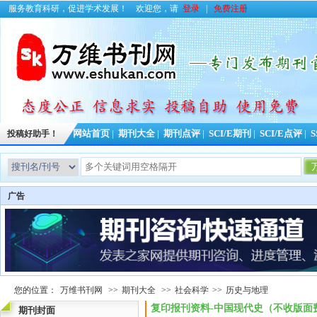
服务教育科研，促进学术发展！
欢迎您，请
登录
|
免费注册
投稿好助手！
网站首页
|
期刊大全
|
期刊点评
|
SCI/E期刊
|
SCI/E点评
|
S
广告
您的位置：
万维书刊网
>>
期刊大全
>>
社会科学
>>
历史与地理
复印报刊资料-中国现代史（不收版面
期刊封面