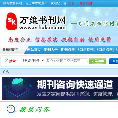
服务教育科研，促进学术发展！
欢迎您，请
登录
|
免费注册
投稿好助手！
网站首页
|
期刊大全
|
期刊点评
|
SCI/E期刊
|
SCI/E点评
|
S
搜索：
高
广告