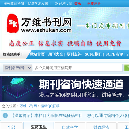
服务教育科研，促进学术发展！
欢迎您，请
登录
|
免费注册
投稿好助手！
网站首页
|
期刊大全
|
期刊点评
|
SCI/E期刊
|
SCI/E点评
|
S
今日更新期刊信
您的位置：
万维书刊网
>
编辑QQ征稿
【温馨提示】本栏目为编辑在线征稿栏目，您可以通过编辑个人Q
医药卫生
全部
自然科学
财政经济
工