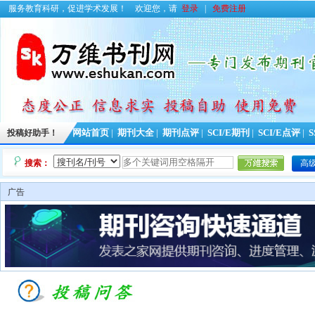
服务教育科研，促进学术发展！
欢迎您，请
登录
|
免费注册
投稿好助手！
网站首页
|
期刊大全
|
期刊点评
|
SCI/E期刊
|
SCI/E点评
|
S
搜索：
高
广告