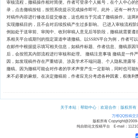
审核流程，撤稿操作相对简便。作者可登录个人账号，在个人中心的
录，点击撤稿按钮，按照系统提示完成操作即可。此外，还有一种方
对稿件内容进行修改后提交修改，这也相当于完成了撤稿操作。这两
实现撤稿目的，且不会对后续投稿产生过多影响。 已进入审核流程阶
例如处于送审前、审阅中、收到审稿人意见后等阶段，撤稿就需要遵
系相关平台或期刊的指定渠道申请撤稿。以SSRN平台为例，作者可以
在邮件中根据提示填写相关信息，如稿件标题、作者信息、撤稿原因
后，会按照其内部流程进行审核和处理。 撤稿注意事项 撤稿是一件
因，如发现稿件存在严重错误、涉及学术不端问题、个人隐私泄露等
撤稿。因为撤稿可能会对作者的学术声誉产生一定影响，同时也可能
来不必要的麻烦。在决定撤稿前，作者应充分考虑各种因素，权衡利
关于本站
|
帮助中心
|
欢迎合作
|
版权所有
万维QQ投稿交
版权所有
Copyright@2009
纯自助论文投稿平台 E-mail：1121090