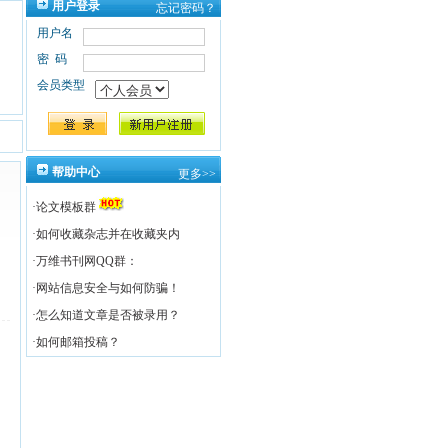
用户登录
忘记密码？
用户名
密码
会员类型
帮助中心
更多>>
·
论文模板群
·
如何收藏杂志并在收藏夹内
·
万维书刊网QQ群：
·
网站信息安全与如何防骗！
·
怎么知道文章是否被录用？
·
如何邮箱投稿？