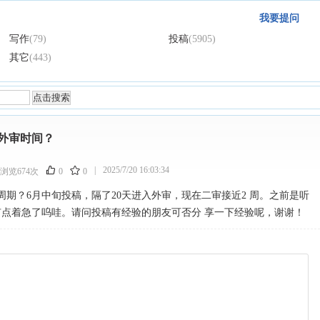
我要提问
写作
(79)
投稿
(5905)
其它
(443)
外审时间？
|
2025/7/20 16:03:34
浏览674次
0
0
期？6月中旬投稿，隔了20天进入外审，现在二审接近2 周。之前是听
有点着急了呜哇。请问投稿有经验的朋友可否分 享一下经验呢，谢谢！