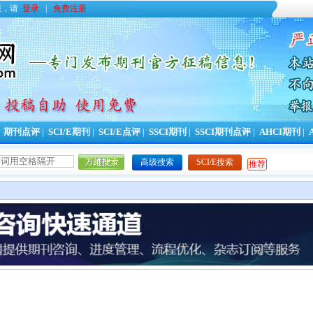
您，请
登录
|
免费注册
|
期刊点评
|
SCI/E期刊
|
SCI/E点评
|
SSCI期刊
|
SSCI期刊点评
|
AHCI期刊
|
高级搜索
SCI/E搜索
推荐