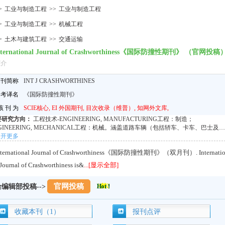
>
工业与制造工程
>>
工业与制造工程
>
工业与制造工程
>>
机械工程
>
土木与建筑工程
>>
交通运输
nternational Journal of Crashworthiness《国际防撞性期刊》 （官网投稿
简介
期刊简称
INT J CRASHWORTHINES
参考译名
《国际防撞性期刊》
 刊 为
SCIE核心, EI 外国期刊, 目次收录（维普）, 知网外文库,
要研究方向：
工程技术-ENGINEERING, MANUFACTURING工程：制造；
GINEERING, MECHANICAL工程：机械。涵盖道路车辆（包括轿车、卡车、巴士及摩
车）、轨道车辆、航空航天器、船舶与潜艇、海上及陆上设施耐撞性研究；欢迎以下研
展开更多
方向投稿：材料动态响应特性研究、车身结构与吸能系统在突发载荷下的行为分析、新
nternational Journal of Crashworthiness《国际防撞性期刊》（双月刊）. Internati
耐撞结构研发、约束系统创新设计、事故精准重构技术等。
 Journal of Crashworthiness is&
...[显示全部]
官网投稿
给编辑部投稿-->
收藏本刊（1）
报刊点评