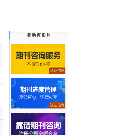
）
赞 助 商 图 片
认证信息
o
认证信息