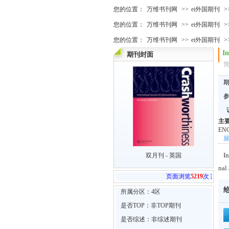
您的位置：
万维书刊网
>>
ei外国期刊
>
您的位置：
万维书刊网
>>
ei外国期刊
>
您的位置：
万维书刊网
>>
ei外国期刊
>
I
期刊封面
该
主
EN
托
究
I
双月刊 - 英国
型
nal
页面浏览
5219
次 跳转官网
9
次
所属分区：4区
是否TOP：非TOP期刊
是否综述：非综述期刊