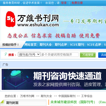
服务教育科研，促进学术发展！
欢迎您，请
登录
|
免费注册
投稿好助手！
网站首页
|
期刊大全
|
期刊点评
|
SCI/E期刊
|
SCI/E点评
|
S
搜索：
高
广告
您的位置：
万维书刊网
>>
期刊大全
>>
中国国际期刊
>>
工学综合
未来城市建设科技（国际刊号）（Ema
期刊封面