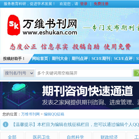
服务教育科研，促进学术发展！
欢迎您，请
登录
|
免费注册
投稿好助手！
网站首页
|
期刊大全
|
期刊点评
|
SCI/E期刊
|
SCI/E点评
|
S
您的位置：
万维书刊网
>
编辑QQ征稿
【温馨提示】本栏目为编辑在线征稿栏目，您可以通过编辑个人Q
全部
医药卫生
自然科学
财政经济
工