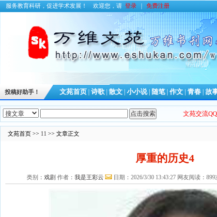
服务教育科研，促进学术发展！
欢迎您，请
登录
|
免费注册
文苑首页
|
诗歌
|
散文
|
小小说
|
随笔
|
作文
|
青春
|
故
投稿好助手！
文苑交流QQ群
文苑首页 >>
11
>> 文章正文
厚重的历史4
类别：
戏剧
作者：
我是王彩云
日期：2026/3/30 13:43:27 网友阅读