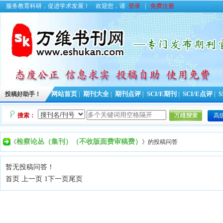
服务教育科研，促进学术发展！
欢迎您，请
登录
|
免费注册
投稿好助手！
网站首页
|
期刊大全
|
期刊点评
|
SCI/E期刊
|
SCI/E点评
|
S
搜索：
高
检察论丛（集刊）（不收版面费审稿费）
《
》的投稿问答
暂无投稿问答！
首页 上一页 1
下一页
尾页