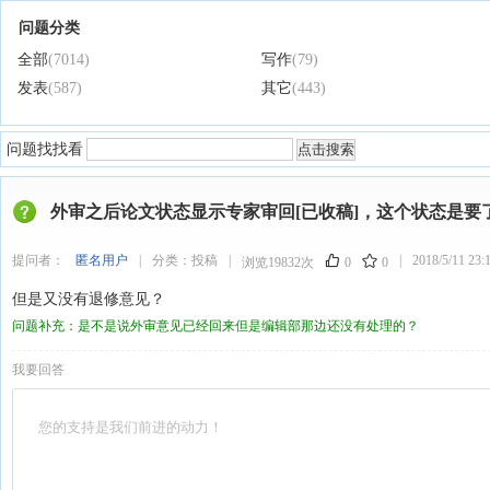
问题分类
全部
(7014)
写作
(79)
发表
(587)
其它
(443)
问题找找看
外审之后论文状态显示专家审回[已收稿]，这个状态是要
提问者：
匿名用户
|
分类：
投稿
|
|
2018/5/11 23:
浏览19832次
0
0
但是又没有退修意见？
问题补充：是不是说外审意见已经回来但是编辑部那边还没有处理的？
我要回答