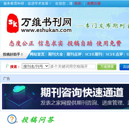
服务教育科研，促进学术发展！
欢迎您，请
登录
|
免费注册
投稿好助手！
网站首页
|
期刊大全
|
期刊点评
|
SCI/E期刊
|
SCI/E点评
|
S
搜索：
高
广告